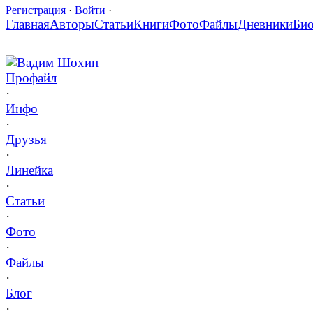
Регистрация
·
Войти
·
Главная
Авторы
Статьи
Книги
Фото
Файлы
Дневники
Би
Вадим Шохин
Профайл
·
Инфо
·
Друзья
·
Линейка
·
Статьи
·
Фото
·
Файлы
·
Блог
·