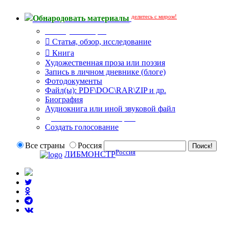
делитесь с миром!
Обнародовать материалы
Тип публикации
Статья, обзор, исследование
Книга
Художественная проза или поэзия
Запись в личном дневнике (блоге)
Фотодокументы
Файл(ы): PDF\DOC\RAR\ZIP и др.
Биография
Аудиокнига или иной звуковой файл
Дополнительные опции:
Создать голосование
Все страны
Россия
Россия
ЛИБМОНСТР