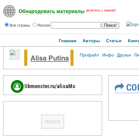
делитесь с миром!
Обнародовать материалы
Все страны
Россия
Главная
Авторы
Статьи
Книг
Профайл
·
Инфо
·
Друзья
·
Ли
Alisa Putina
СО
libmonster.ru/alisaMs
ПУСТО