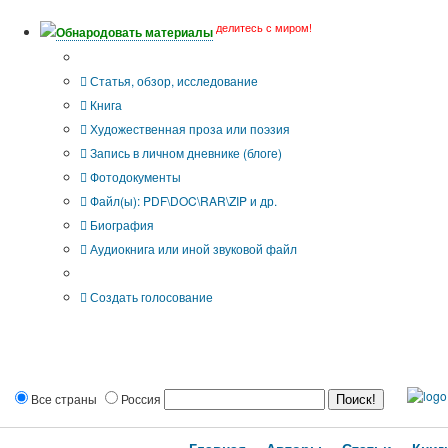
делитесь с миром!
Обнародовать материалы
Тип публикации
Статья, обзор, исследование
Книга
Художественная проза или поэзия
Запись в личном дневнике (блоге)
Фотодокументы
Файл(ы): PDF\DOC\RAR\ZIP и др.
Биография
Аудиокнига или иной звуковой файл
Дополнительные опции:
Создать голосование
Все страны
Россия