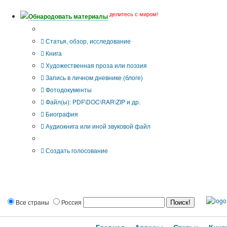
делитесь с миром!
Обнародовать материалы
Тип публикации
Статья, обзор, исследование
Книга
Художественная проза или поэзия
Запись в личном дневнике (блоге)
Фотодокументы
Файл(ы): PDF\DOC\RAR\ZIP и др.
Биография
Аудиокнига или иной звуковой файл
Дополнительные опции:
Создать голосование
Все страны
Россия