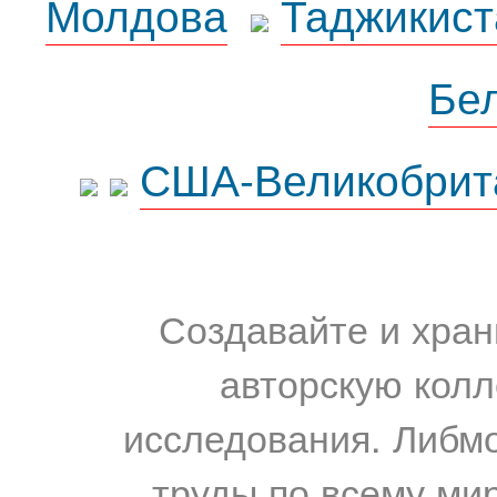
Молдова
Таджикист
Бе
США-Великобрит
Создавайте и хран
авторскую колл
исследования. Либм
труды по всему мир