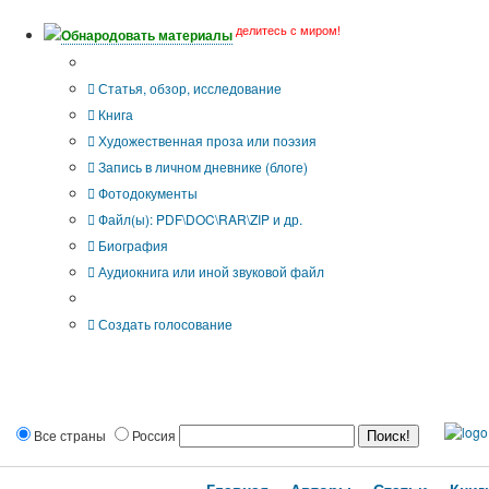
делитесь с миром!
Обнародовать материалы
Тип публикации
Статья, обзор, исследование
Книга
Художественная проза или поэзия
Запись в личном дневнике (блоге)
Фотодокументы
Файл(ы): PDF\DOC\RAR\ZIP и др.
Биография
Аудиокнига или иной звуковой файл
Дополнительные опции:
Создать голосование
Все страны
Россия