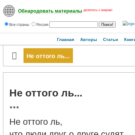
делитесь с миром!
Обнародовать материалы
Все страны
Россия
Главная
Авторы
Статьи
Книг
Не оттого ль...
Не оттого ль...
***
Не оттого ль,
что люди друг о друге судят