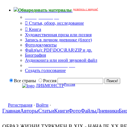
делитесь с миром!
Обнародовать материалы
Тип публикации
Статья, обзор, исследование
Книга
Художественная проза или поэзия
Запись в личном дневнике (блоге)
Фотодокументы
Файл(ы): PDF\DOC\RAR\ZIP и др.
Биография
Аудиокнига или иной звуковой файл
Дополнительные опции:
Создать голосование
Все страны
Россия
Россия
ЛИБМОНСТР
Регистрация
·
Войти
·
Главная
Авторы
Статьи
Книги
Фото
Файлы
Дневники
Би
ОБРАЗ ЖИЗНИ ТУРКМЕН В XIX - НАЧАЛЕ XX В