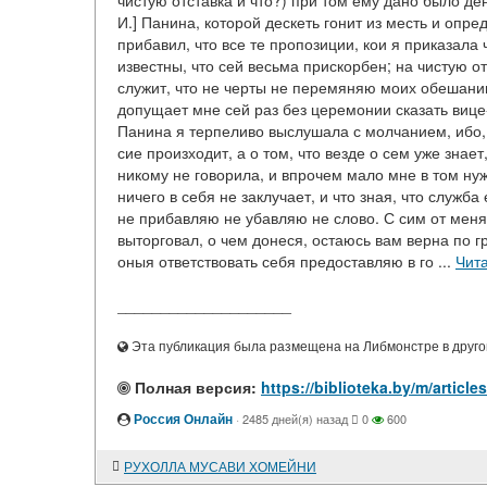
чистую отставка и что?) при том ему дано было де
И.] Панина, которой дескеть гонит из месть и опре
прибавил, что все те пропозиции, кои я приказала 
известны, что сей весьма прискорбен; на чистую от
служит, что не черты не перемяняю моих обешании
допущает мне сей раз без церемонии сказать вице
Панина я терпеливо выслушала с молчанием, ибо, 
сие произходит, а о том, что везде о сем уже знает,
никому не говорила, и впрочем мало мне в том нужд
ничего в себя не заклучает, и что зная, что служ
не прибавляю не убавляю не слово. С сим от меня
выторговал, о чем донеся, остаюсь вам верна по г
оныя ответствовать себя предоставляю в го ...
Чит
____________________
Эта публикация была размещена на Либмонстре в другой
Полная версия:
https://biblioteka.by/m/art
Россия Онлайн
·
2485 дней(я) назад
0
600
РУХОЛЛА МУСАВИ ХОМЕЙНИ