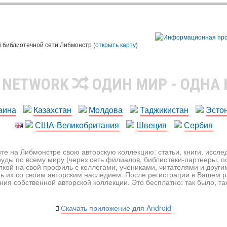
 библиотечной сети Либмонстр (
открыть карту
)
R NETWORK
ОДИН МИР - ОДНА
аина
Казахстан
Молдова
Таджикистан
Эсто
США-Великобритания
Швеция
Сербия
те на Либмонстре свою авторскую коллекцию: статьи, книги, иссл
уды по всему миру (через сеть филиалов, библиотеки-партнеры, по
лкой на свой профиль с коллегами, учениками, читателями и друг
ь их со своим авторским наследием. После регистрации в Вашем 
ия собственной авторской коллекции. Это бесплатно: так было, так 
Скачать приложение для Android