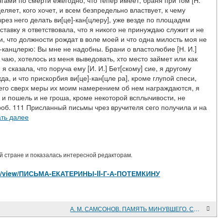
нгами по смерти ежегодно, что тепер имеет, браня при том [Н.
деляет, кого хочет, и всем безпредельно властвует, к чему
чрез него делать ви[це]-кан[цлеру], уже везде по площадям
ставку я ответствовала, что я никого не принуждаю служит и не
, что должности рождат в воле моей и что одна милость моя не
-канцлерю: Вы мне не надобны. Брани о властолюбие [Н. И.]
чаю, хотелось из меня выведовать, хто место займет или как
 я сказала, что поруча ему [И. И.] Бет[скому] сие, я другому
а, и что прискорбия ви[це]-кан[цле ра], кроме глупой спеси,
ба его сверх меры их моим намерением об нем награждаются, я
 и пошель и не гроша, кроме некоторой всплычивости, не
роб. 111 Присланный письмы чрез вручителя сего получила и на
ать далее
 стране и показалась интересной редакторам.
icles/view/ПИСЬМА-ЕКАТЕРИНЫ-II-Г-А-ПОТЕМКИНУ
А. М. САМСОНОВ. ПАМЯТЬ МИНУВШЕГО. СОБЫТИЯ, ЛЮДИ, ИСТОРИЯ; А. М. САМСОНОВ. ЗНАТЬ И ПОМНИТЬ. ДИАЛОГ ИСТОРИКА С ЧИТАТЕЛЕМ