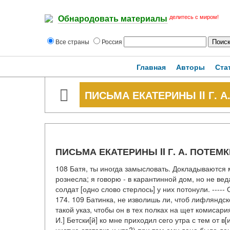
делитесь с миром!
Обнародовать материалы
Все страны
Россия
Главная
Авторы
Ста
ПИСЬМА ЕКАТЕРИНЫ II Г. 
ПИСЬМА ЕКАТЕРИНЫ II Г. А. ПОТЕМ
108 Батя, ты иногда замысловать. Докладываются м
рознесла; я говорю - в карантинной дом, но не ве
солдат [одно слово стерлось] у них потонули. ----
174. 109 Батинка, не изволишь ли, чтоб лифляндско
такой указ, чтобы он в тех полках на щет комисари
И.] Бетски[й] ко мне приходил сего утра с тем от в[