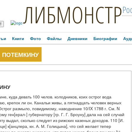
ЛИБМОНСТР
Ро
тьи
Книги
Фото
Файлы
Дневники
Биографии
Ауд
А. ПОТЕМКИНУ
КИНУ
не, куда девать 100 челов. колодников, коих острог вода
даю, крепок ли он. Канальи живы, а пятнадцать человек верных
- Острог размыло, повидимому, наводнение 10/IX 1788 г. См. N
му ген[ерал-] губернатору [гр. Г. Г. Броуну] дала на сей случай
яту выдал, сколько следует из рижских казеных доходов. 110 [И.
ице] к[анцлера, кн. А. М. Голицына], что сей желает тепер