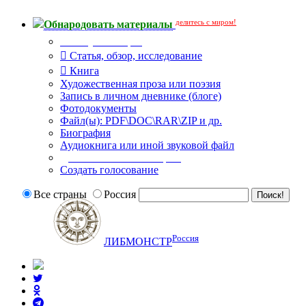
делитесь с миром!
Обнародовать материалы
Тип публикации
Статья, обзор, исследование
Книга
Художественная проза или поэзия
Запись в личном дневнике (блоге)
Фотодокументы
Файл(ы): PDF\DOC\RAR\ZIP и др.
Биография
Аудиокнига или иной звуковой файл
Дополнительные опции:
Создать голосование
Все страны
Россия
Россия
ЛИБМОНСТР