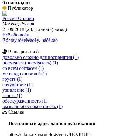
0 голос(а,ов)
Публикатор
Россия Онлайн
Москва, Россия
21.09.2018 (2878 дней(я) назад)
Всё обо всём
íàó÷íàÿ ïóáëèêàöèÿ
,
ðåôåðàò
Ваша реакция?
довольно сложно для восприятия (1)
посмеялся (посмеялась) (1)
со всем согласен (1)
меня вдохновило! (1)
грусть (1)
сочувствие (1)
удивление (1)
злость (1)
обескураженность (1)
вызвало обеспокоенность (1)
Ссылка
Постоянный адрес данной публикации:
https://libmonster.ru/blogs/entry/ПОДВИГ-