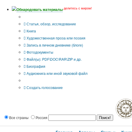
делитесь с миром!
Обнародовать материалы
Тип публикации
Статья, обзор, исследование
Книга
Художественная проза или поэзия
Запись в личном дневнике (блоге)
Фотодокументы
Файл(ы): PDF\DOC\RAR\ZIP и др.
Биография
Аудиокнига или иной звуковой файл
Дополнительные опции:
Создать голосование
Все страны
Россия