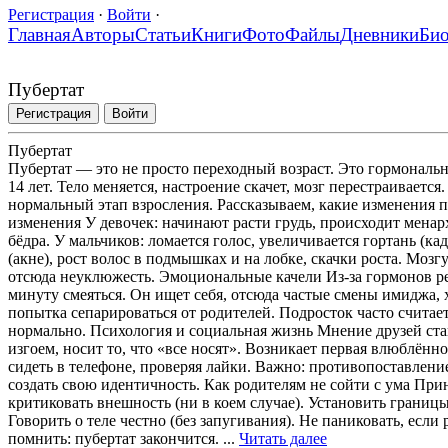
Регистрация
·
Войти
·
Главная
Авторы
Статьи
Книги
Фото
Файлы
Дневники
Би
Пубертат
Регистрация
Войти
Пубертат
Пубертат — это не просто переходный возраст. Это гормональ
14 лет. Тело меняется, настроение скачет, мозг перестраиваетс
нормальный этап взросления. Рассказываем, какие изменения 
изменения У девочек: начинают расти грудь, происходит менарх
бёдра. У мальчиков: ломается голос, увеличивается гортань (
(акне), рост волос в подмышках и на лобке, скачки роста. Моз
отсюда неуклюжесть. Эмоциональные качели Из-за гормонов реб
минуту смеяться. Он ищет себя, отсюда частые смены имиджа, ха
попытка сепарироваться от родителей. Подросток часто считае
нормально. Психология и социальная жизнь Мнение друзей ста
изгоем, носит то, что «все носят». Возникает первая влюблённо
сидеть в телефоне, проверяя лайки. Важно: противопоставлени
создать свою идентичность. Как родителям не сойти с ума При
критиковать внешность (ни в коем случае). Установить границы
Говорить о теле честно (без запугивания). Не паниковать, если
помнить: пубертат закончится. ...
Читать далее