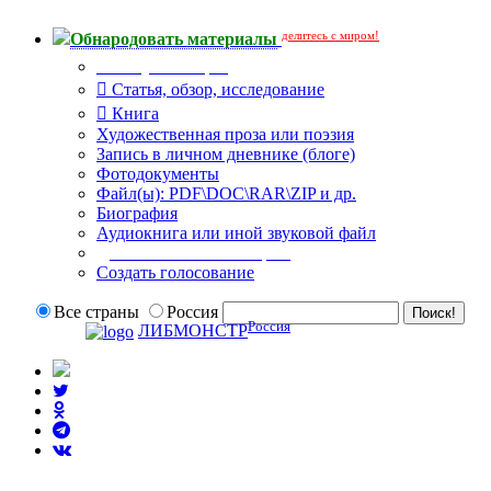
делитесь с миром!
Обнародовать материалы
Тип публикации
Статья, обзор, исследование
Книга
Художественная проза или поэзия
Запись в личном дневнике (блоге)
Фотодокументы
Файл(ы): PDF\DOC\RAR\ZIP и др.
Биография
Аудиокнига или иной звуковой файл
Дополнительные опции:
Создать голосование
Все страны
Россия
Россия
ЛИБМОНСТР