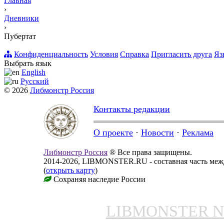
Главная
›
Дневники
›
Пубертат
Конфиденциальность
Условия
Справка
Пригласить друга
Яз
Выбрать язык
English
Русский
© 2026
Либмонстр Россия
Контакты редакции
О проекте
·
Новости
·
Реклама
Либмонстр Россия
® Все права защищены.
2014-2026, LIBMONSTER.RU - составная часть меж
(
открыть карту
)
Сохраняя наследие России
LIBMONSTER 