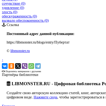
сочувствие (0)
удивление (0)
злость (0)
обескураженность (0)
вызвало обеспокоенность (0)
Ссылка
Постоянный адрес данной публикации:
https://libmonster.ru/blogs/entry/Пубертат
©
libmonster.ru
‹
›
Поделитесь материалом с друзьями
Партнёры библиотеки
LIBMONSTER.RU - Цифровая библиотека Ро
Создайте свою авторскую коллекцию статей, книг, авторских
цифровом виде.
Нажмите сюда
, чтобы зарегистрироваться в 