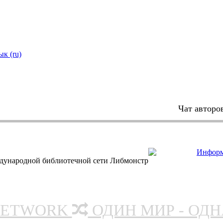
ык (ru)
Чат авторо
дународной библиотечной сети Либмонстр
NETWORK
ОДИН МИР - ОД