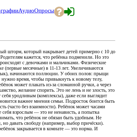
ографии
Аудио
Опросы
ный шторм, который накрывает детей примерно с 10 до
я. Родителям кажется, что ребёнка подменили. Но это
происходят с девочками и мальчиками. Физические
е (первые месячные) в 11-13 лет. Увеличиваются
кадык), начинаются поллюции. У обоих полов: прыщи
гу нужно время, чтобы привыкнуть к новому телу,
ёнок может плакать из-за сломанной ручки, а через
мство, желание спорить. Это не лень и не злость, это
т себя уродливым (комплексы), даже если выглядит
новится важнее мнения семьи. Подросток боится быть
сть (часто без взаимности). Ребёнок может часами
е себя взрослым — это не ненависть, а попытка
нимать, что ребёнок не обязан быть удобным. Не
, но давать свободу (например, выбор причёски).
 ребёнок закрывается в комнате — это норма. И