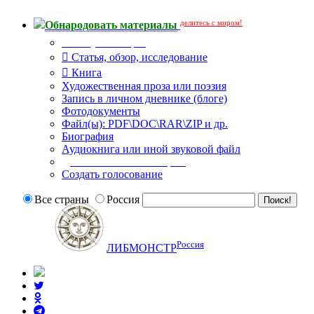
делитесь с миром!
Обнародовать материалы
Тип публикации
Статья, обзор, исследование
Книга
Художественная проза или поэзия
Запись в личном дневнике (блоге)
Фотодокументы
Файл(ы): PDF\DOC\RAR\ZIP и др.
Биография
Аудиокнига или иной звуковой файл
Дополнительные опции:
Создать голосование
Все страны
Россия
Россия
ЛИБМОНСТР