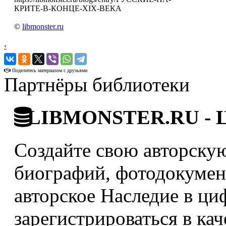
КРИТЕ-В-КОНЦЕ-XIX-ВЕКА
©
libmonster.ru
‹
›
Поделитесь материалом с друзьями
Партнёры библиотеки
LIBMONSTER.RU - Ци
Создайте свою авторскую
биографий, фотодокумент
авторское Наследие в ци
зарегистрироваться в кач