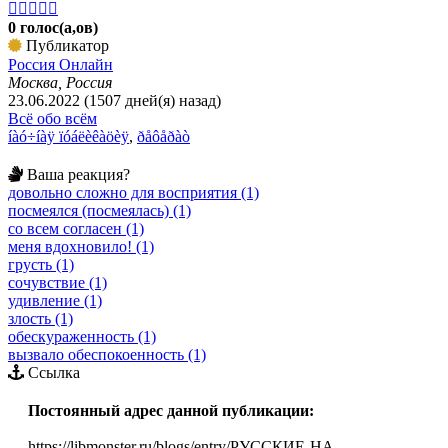





0 голос(а,ов)
Публикатор
Россия Онлайн
Москва, Россия
23.06.2022 (1507 дней(я) назад)
Всё обо всём
íàó÷íàÿ ïóáëèêàöèÿ
,
ðåôåðàò
Ваша реакция?
довольно сложно для восприятия (1)
посмеялся (посмеялась) (1)
со всем согласен (1)
меня вдохновило! (1)
грусть (1)
сочувствие (1)
удивление (1)
злость (1)
обескураженность (1)
вызвало обеспокоенность (1)
Ссылка
Постоянный адрес данной публикации:
https://libmonster.ru/blogs/entry/РУССКИЕ-НА-