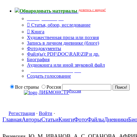
делитесь с миром!
Обнародовать материалы
Тип публикации
Статья, обзор, исследование
Книга
Художественная проза или поэзия
Запись в личном дневнике (блоге)
Фотодокументы
Файл(ы): PDF\DOC\RAR\ZIP и др.
Биография
Аудиокнига или иной звуковой файл
Дополнительные опции:
Создать голосование
Все страны
Россия
Россия
ЛИБМОНСТР
Регистрация
·
Войти
·
Главная
Авторы
Статьи
Книги
Фото
Файлы
Дневники
Би
Рецензии. Ю. М. ИВАНОВ, А. С. ОГАНОВА. А