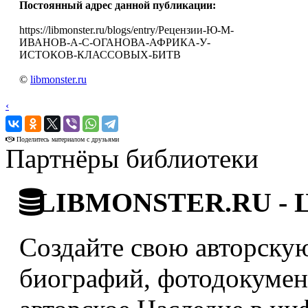
Постоянный адрес данной публикации:
https://libmonster.ru/blogs/entry/Рецензии-Ю-М-
ИВАНОВ-А-С-ОГАНОВА-АФРИКА-У-
ИСТОКОВ-КЛАССОВЫХ-БИТВ
©
libmonster.ru
‹
›
Поделитесь материалом с друзьями
Партнёры библиотеки
LIBMONSTER.RU - Ци
Создайте свою авторскую
биографий, фотодокумент