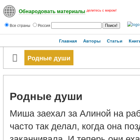
делитесь с миром!
Обнародовать материалы
Все страны
Россия
Главная
Авторы
Статьи
Книг
Родные души
Родные души
Миша заехал за Алиной на раб
часто так делал, когда она по
заканчивала. И теперь они ех