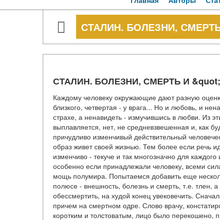
Главная
Авторы
Ста
СТАЛИН. БОЛЕЗНИ, СМЕРТЬ
СТАЛИН. БОЛЕЗНИ, СМЕРТЬ И &quot
Каждому человеку окружающие дают разную оценку: 
близкого, четвертая - у врага... Но и любовь, и н
страхе, а ненавидеть - измучившись в любви. Из
выплавляется, нет, не средневзвешенная и, как буд
причудливо изменчивый действительный человеческ
образ живет своей жизнью. Тем более если речь иде
изменчиво - текуче и так многозначно для каждого
особенно если принадлежали человеку, всеми сил
мощь полумира. Попытаемся добавить еще нескольк
полюсе - внешность, болезнь и смерть, т.е. тлен, 
обессмертить, на худой конец увековечить. Снача
причем на смертном одре. Слово врачу, констатир
коротким и толстоватым, лицо было перекошено, п