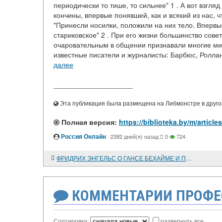
периодически то тише, то сильнее" 1 . А вот взгл
кончины, впервые понявшей, как и всякий из нас, чт
"Принесли носилки, положили на них тело. Впервые
стариковское" 2 . При его жизни большинство сов
очаровательным в общении признавали многие мир
известные писатели и журналисты: Барбюс, Роллан,
далее
____________________
Эта публикация была размещена на Либмонстре в другой
Полная версия:
https://biblioteka.by/m/ar
Россия Онлайн
·
2392 дней(я) назад
0
724
ФРИДРИХ ЭНГЕЛЬС О ГАНСЕ БЕХАЙМЕ И ПЛЕБЕЙСКО-ПРОЛЕТАРСКОМ АСКЕТИЗМЕ
КОММЕНТАРИИ ПРОФЕ
Сортировка:
развернуть все