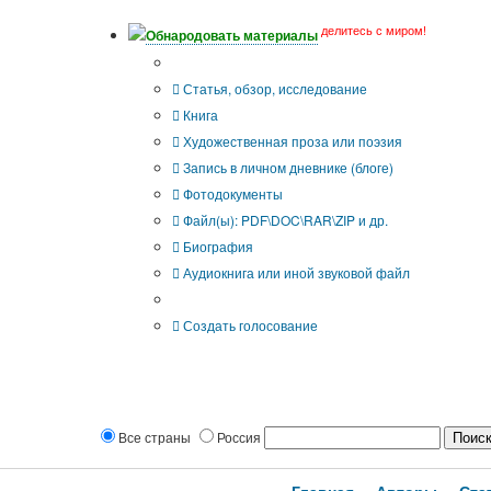
делитесь с миром!
Обнародовать материалы
Тип публикации
Статья, обзор, исследование
Книга
Художественная проза или поэзия
Запись в личном дневнике (блоге)
Фотодокументы
Файл(ы): PDF\DOC\RAR\ZIP и др.
Биография
Аудиокнига или иной звуковой файл
Дополнительные опции:
Создать голосование
Все страны
Россия