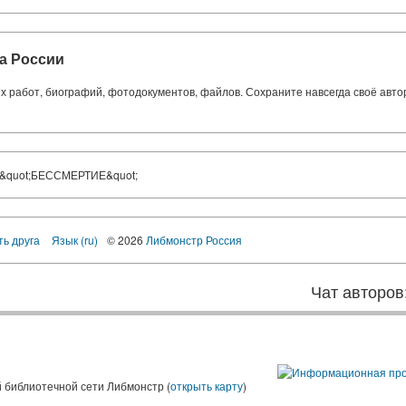
а России
ких работ, биографий, фотодокументов, файлов. Сохраните навсегда своё авт
&quot;БЕССМЕРТИЕ&quot;
ть друга
Язык (ru)
© 2026
Либмонстр Россия
Чат авторов
 библиотечной сети Либмонстр (
открыть карту
)