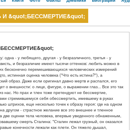
тьи
Книги
Фото
Файлы
Дневники
Биографии
Ауд
 И &quot;БЕССМЕРТИЕ&quot;
;БЕССМЕРТИЕ&quot;
одна - у любящего, другая - у безразличного, третья - у
енависть, и безразличие имеют тысячи оттенков: любить можно в
 этих бесконечно перемешивающихся человеческих измерений
то, истинная оценка человека ("Что есть истина?"), а
ий образ. Даже если оригинал давно мертв и распался, его
т о внешности: о лице, фигуре, о выражении глаз... Все это так
 из нас. Но прах и тлен тоже претендуют не бессмертие,
ами стремившемуся себя обессмертить, имевшему в руках
о штрихов, еще несколько точек к образу героя: где на одном
а на другом - страстное желание все это внешнее и тленное
ла две оценки тела человека, впервые увиденного обнаженным,
овавшему смерть Сталина: "Сталин лежал грузный, он оказался
равые конечности лежали как плети. Он тяжело дышал,