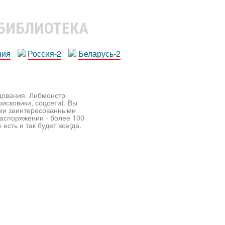
 БИБЛИОТЕКА
ния
Россия-2
Беларусь-2
едования. Либмонстр
исковики, соцсети). Вы
ими заинтересованными
распоряжении - более 100
есть и так будет всегда.