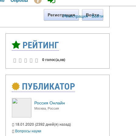
ио
Опросы
Регистрация
Войти
Регистрация
·
Войти
РЕЙТИНГ
0 голос(а,ов)
ПУБЛИКАТОР
Россия Онлайн
Москва, Россия
18.01.2020 (2392 дней(я) назад)
Вопросы науки