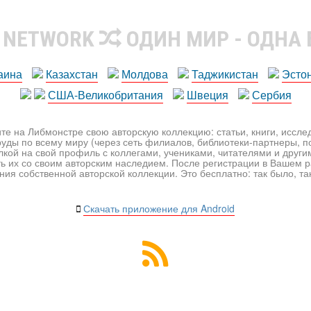
R NETWORK
ОДИН МИР - ОДНА
аина
Казахстан
Молдова
Таджикистан
Эсто
США-Великобритания
Швеция
Сербия
те на Либмонстре свою авторскую коллекцию: статьи, книги, иссл
уды по всему миру (через сеть филиалов, библиотеки-партнеры, по
лкой на свой профиль с коллегами, учениками, читателями и друг
ь их со своим авторским наследием. После регистрации в Вашем 
ия собственной авторской коллекции. Это бесплатно: так было, так 
Скачать приложение для Android