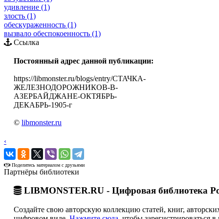
удивление (1)
злость (1)
обескураженность (1)
вызвало обеспокоенность (1)
Ссылка
Постоянный адрес данной публикации:
https://libmonster.ru/blogs/entry/СТАЧКА-
ЖЕЛЕЗНОДОРОЖНИКОВ-В-
АЗЕРБАЙДЖАНЕ-ОКТЯБРЬ-
ДЕКАБРЬ-1905-г
©
libmonster.ru
‹
›
Поделитесь материалом с друзьями
Партнёры библиотеки
LIBMONSTER.RU - Цифровая библиотека Ро
Создайте свою авторскую коллекцию статей, книг, авторских
цифровом виде.
Нажмите сюда
, чтобы зарегистрироваться в 