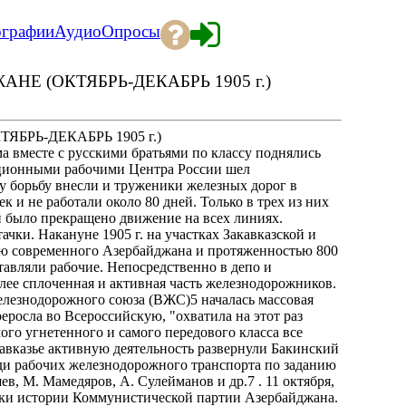
ографии
Аудио
Опросы
Е (ОКТЯБРЬ-ДЕКАБРЬ 1905 г.)
РЬ-ДЕКАБРЬ 1905 г.)
а вместе с русскими братьями по классу поднялись
юционными рабочими Центра России шел
у борьбу внесли и труженики железных дорог в
к и не работали около 80 дней. Только в трех из них
й было прекращено движение на всех линиях.
ачки. Накануне 1905 г. на участках Закавказской и
ию современного Азербайджана и протяженностью 800
ставляли рабочие. Непосредственно в депо и
олее сплоченная и активная часть железнодорожников.
железнодорожного союза (ВЖС)5 началась массовая
реросла во Всероссийскую, "охватила на этот раз
ого угнетенного и самого передового класса все
авказье активную деятельность развернули Бакинский
ди рабочих железнодорожного транспорта по заданию
в, М. Мамедяров, А. Сулейманов и др.7 . 11 октября,
черки истории Коммунистической партии Азербайджана.