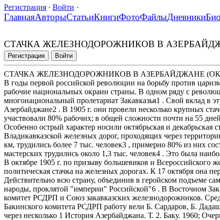
Регистрация
·
Войти
·
Главная
Авторы
Статьи
Книги
Фото
Файлы
Дневники
Би
СТАЧКА ЖЕЛЕЗНОДОРОЖНИКОВ В АЗЕРБАЙДЖАН
Регистрация
Войти
СТАЧКА ЖЕЛЕЗНОДОРОЖНИКОВ В АЗЕРБАЙДЖАНЕ (ОКТЯБ
В годы первой российской революции на борьбу против царизм
рабочие национальных окраин страны. В одном ряду с револ
многонациональный пролетариат Закавказья1 . Свой вклад в эт
Азербайджане2 . В 1905 г. они провели несколько крупных стаче
участвовали 80% рабочих; в общей сложности почти на 55 дне
Особенно острый характер носили октябрьская и декабрьская ст
Владикавказской железных дорог, проходящих через территор
км, трудились более 7 тыс. человек3 , примерно 80% из них со
мастерских трудились около 1,3 тыс. человек4 . Это была наиб
В октябре 1905 г. по призыву большевиков и Всероссийского 
политическая стачка на железных дорогах. К 17 октября она пе
Действительно всю страну, объединив в геройском подъеме сам
народы, проклятой "империи" Российской"6 . В Восточном Зак
комитет РСДРП и Союз закавказских железнодорожников. Сре
Бакинского комитета РСДРП работу вели Б. Сардаров, Б. Дадаше
через несколько 1 История Азербайджана. Т. 2. Баку. 1960; О