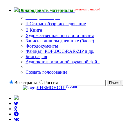
делитесь с миром!
Обнародовать материалы
Тип публикации
Статья, обзор, исследование
Книга
Художественная проза или поэзия
Запись в личном дневнике (блоге)
Фотодокументы
Файл(ы): PDF\DOC\RAR\ZIP и др.
Биография
Аудиокнига или иной звуковой файл
Дополнительные опции:
Создать голосование
Все страны
Россия
Россия
ЛИБМОНСТР