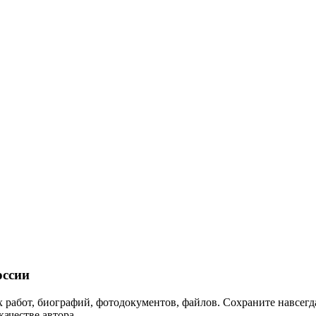
ссии
 работ, биографий, фотодокументов, файлов. Сохраните навсегда
качестве автора.