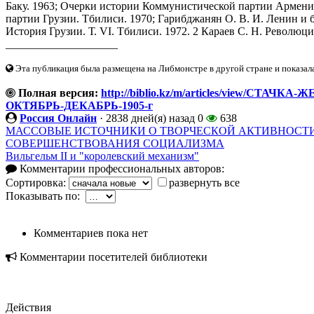
Баку. 1963; Очерки истории Коммунистической партии Армени
партии Грузии. Тбилиси. 1970; Гарибджанян О. В. И. Ленин и 
История Грузии. Т. VI. Тбилиси. 1972. 2 Караев С. Н. Революци
____________________
Эта публикация была размещена на Либмонстре в другой стране и показал
Полная версия:
http://biblio.kz/m/articles/view/С
ОКТЯБРЬ-ДЕКАБРЬ-1905-г
Россия Онлайн
·
2838 дней(я) назад
0
638
МАССОВЫЕ ИСТОЧНИКИ О ТВОРЧЕСКОЙ АКТИВНОСТИ
СОВЕРШЕНСТВОВАНИЯ СОЦИАЛИЗМА
Вильгельм II и "королевский механизм"
Комментарии профессиональных авторов:
Сортировка:
развернуть все
Показывать по:
Комментариев пока нет
Комментарии посетителей библиотеки
Действия