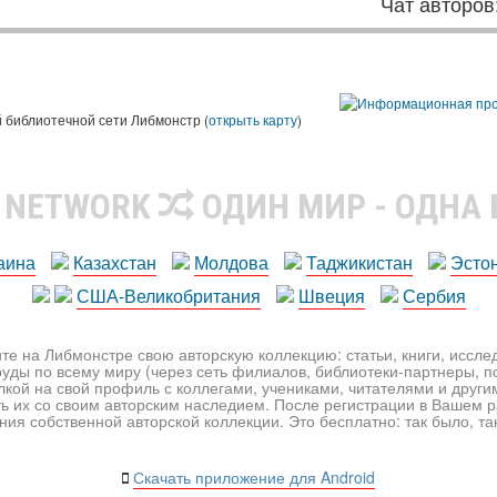
Чат авторов
 библиотечной сети Либмонстр (
открыть карту
)
R NETWORK
ОДИН МИР - ОДНА
аина
Казахстан
Молдова
Таджикистан
Эсто
США-Великобритания
Швеция
Сербия
те на Либмонстре свою авторскую коллекцию: статьи, книги, иссл
уды по всему миру (через сеть филиалов, библиотеки-партнеры, по
лкой на свой профиль с коллегами, учениками, читателями и друг
ь их со своим авторским наследием. После регистрации в Вашем 
ия собственной авторской коллекции. Это бесплатно: так было, так 
Скачать приложение для Android