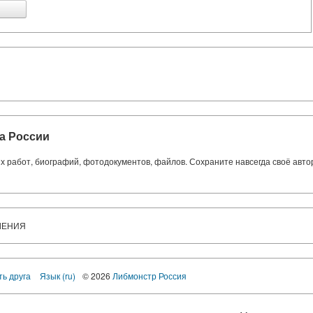
а России
ких работ, биографий, фотодокументов, файлов. Сохраните навсегда своё авт
ЛЕНИЯ
ть друга
Язык (ru)
© 2026
Либмонстр Россия