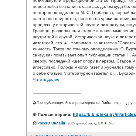
подчеркнуто и в редакционной статье "Правды" от 5
перестройка сознания оказалась делом куда боле
повторяя определенно М. С. Горбачева, первейша
на что оно опирается, если не на уроки истории,
процессе у исторической пауки и литературы, иску
Граница, разделяющая старое и новое мышление, 
внутри той и другой. Историческая наука и литер
читателей. стр. 41 Например, за читателя "Советс
личность. Таков, по точному определению Ю. Бурти
снизу, как показывает опыт публикации статьи Н. 
сверху, последний ищет опору в первом. Старое 
агрессивно. Полосы многих газет и журналов тому
о себе статьей "Литературной газеты" о Н. Бухари
Читать далее
____________________
Эта публикация была размещена на Либмонстре в другой
Полная версия:
https://biblioteka.by/m/ar
Россия Онлайн
·
2605 дней(я) назад
0
745