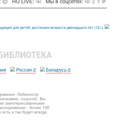
:
RU LIVE:
Мы в соцсетях:
 БИБЛИОТЕКА
ния
Россия-2
Беларусь-2
едования. Либмонстр
исковики, соцсети). Вы
ими заинтересованными
распоряжении - более 100
есть и так будет всегда.