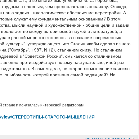
 апреля с. г., и во многих выступлениях М. С. Горбачева,
е трудным п сложным, чем предполагалось поначалу. Отсюда,
я наша задача - идеологическое обеспечение перестройки. А
 которые служат ему фундаментальным основанием? В этом
сства, мысли научной и художественной - общие цели и задачи.
пролегает не между исторической наукой и литературой, а
атура в равной мере ответственны за сознание современных
кой культуры", утверждающего, что Сталин якобы сделал из него
на ("Октябрь", 1987, N 12), сталинизм снизу. Но сталинизм
Андреевой в "Советской России", смыкается со сталинизмом
мышление противодействует новому наступательно, иной раз
 свидетельство. В самом деле, не старое ли мышление заявило
не, ошибочность которой признана самой редакцией? Не ...
 стране и показалась интересной редакторам.
ticles/view/СТЕРЕОТИПЫ-СТАРОГО-МЫШЛЕНИЯ