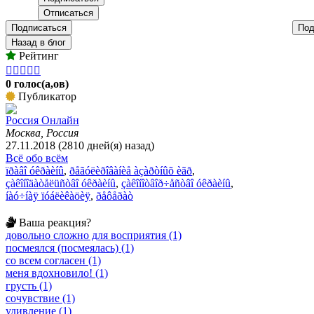
Подписаться
Под
Назад в блог
Рейтинг





0 голос(а,ов)
Публикатор
Россия Онлайн
Москва, Россия
27.11.2018 (2810 дней(я) назад)
Всё обо всём
ïðàâî óêðàèíû
,
ðåãóëèðîâàíèå àçàðòíûõ èãð
,
çàêîíîäàòåëüñòâî óêðàèíû
,
çàêîíîòâîð÷åñòâî óêðàèíû
,
íàó÷íàÿ ïóáëèêàöèÿ
,
ðåôåðàò
Ваша реакция?
довольно сложно для восприятия (1)
посмеялся (посмеялась) (1)
со всем согласен (1)
меня вдохновило! (1)
грусть (1)
сочувствие (1)
удивление (1)