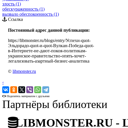
злость (1)
обескураженность (1)
вызвало обеспокоенность (1)
Ссылка
Постоянный адрес данной публикации:
https://libmonster.ru/blogs/entry/Успехи-quot-
Эльдорадо-quot-и-quot-Вулкан-Победа-quot-
в-Интернете-не-дают-покоя-политикам-
украинское-правительство-опять-хочет-
легализовать-азартный-бизнес-аналитика
©
libmonster.ru
‹
›
Поделитесь материалом с друзьями
Партнёры библиотеки
LIBMONSTER.RU - Ци