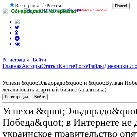
Все страны
Россия
Россия
делитесь с миром!
ЛИБМОНСТР
Обнародовать материалы
Регистрация
·
Войти
·
Главная
Авторы
Статьи
Книги
Фото
Файлы
Дневники
Би
Успехи &quot;Эльдорадо&quot; и &quot;Вулкан Побед
легализовать азартный бизнес (аналитика)
Регистрация
Войти
Успехи &quot;Эльдорадо&quot
Победа&quot; в Интернете не 
украинское правительство опят