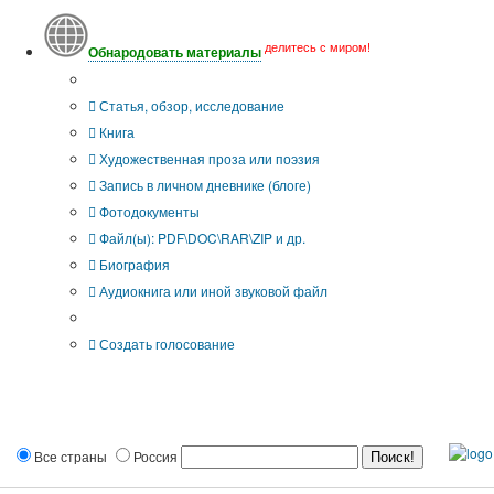
делитесь с миром!
Обнародовать материалы
Тип публикации
Статья, обзор, исследование
Книга
Художественная проза или поэзия
Запись в личном дневнике (блоге)
Фотодокументы
Файл(ы): PDF\DOC\RAR\ZIP и др.
Биография
Аудиокнига или иной звуковой файл
Дополнительные опции:
Создать голосование
Все страны
Россия