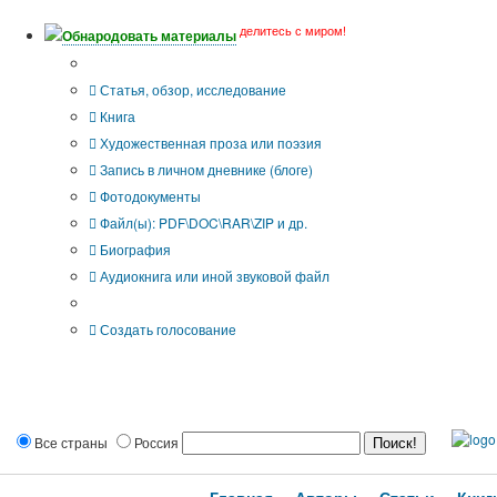
делитесь с миром!
Обнародовать материалы
Тип публикации
Статья, обзор, исследование
Книга
Художественная проза или поэзия
Запись в личном дневнике (блоге)
Фотодокументы
Файл(ы): PDF\DOC\RAR\ZIP и др.
Биография
Аудиокнига или иной звуковой файл
Дополнительные опции:
Создать голосование
Все страны
Россия