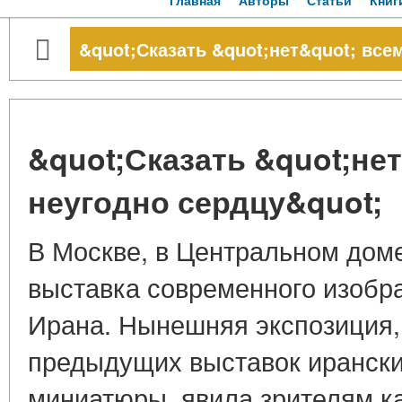
Главная
Авторы
Статьи
Книг
&quot;Сказать &quot;нет&quot; все
&quot;Сказать &quot;нет
неугодно сердцу&quot;
В Москве, в Центральном дом
выставка современного изобра
Ирана. Нынешняя экспозиция, 
предыдущих выставок ирански
миниатюры, явила зрителям 