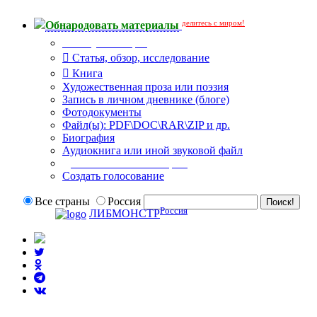
делитесь с миром!
Обнародовать материалы
Тип публикации
Статья, обзор, исследование
Книга
Художественная проза или поэзия
Запись в личном дневнике (блоге)
Фотодокументы
Файл(ы): PDF\DOC\RAR\ZIP и др.
Биография
Аудиокнига или иной звуковой файл
Дополнительные опции:
Создать голосование
Все страны
Россия
Россия
ЛИБМОНСТР