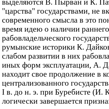
выделяются В. Пырван и К. Па
"царства" государствами, не в
современного смысла в это пон
время идею о наличии раннего
рабовладельческого государс
румынские историки К. Дайков
слабом развитии в них рабовл
иных форм эксплуатации, А. Да
находит свое продолжение в к
централизованного государств
I в. до н. э. при Буребисте (И. 
логически завершается призн