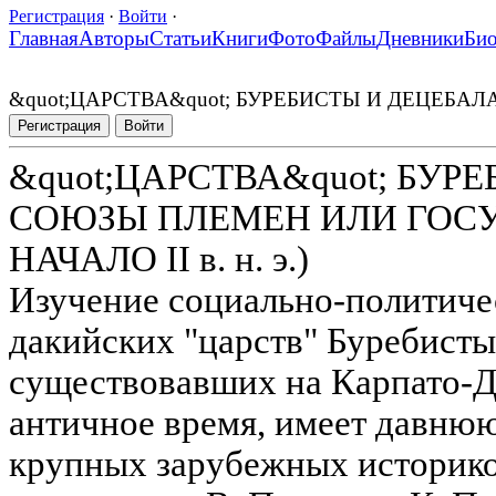
Регистрация
·
Войти
·
Главная
Авторы
Статьи
Книги
Фото
Файлы
Дневники
Би
&quot;ЦАРСТВА&quot; БУРЕБИСТЫ И ДЕЦЕБАЛА: С
Регистрация
Войти
&quot;ЦАРСТВА&quot; БУР
СОЮЗЫ ПЛЕМЕН ИЛИ ГОСУДАРС
НАЧАЛО II в. н. э.)
Изучение социально-политиче
дакийских "царств" Буребисты
существовавших на Карпато-Д
античное время, имеет давню
крупных зарубежных историко