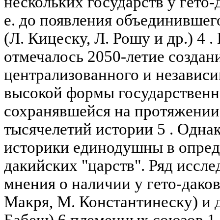
нескольких государств у гето-дак
е. до появления объединившег
(Л. Кицеску, Л. Рошу и др.) 4 .
отмечалось 2050-летие создан
централизованного и независи
высокой формы государственн
сохранявшейся на протяжени
тысячелетий истории 5 . Одна
историки единодушны в опреде
дакийских "царств". Ряд иссл
мнения о наличии у гето-дако
Макря, М. Константинеску) и 
Бабеш) 6 племенных союзов 1 P