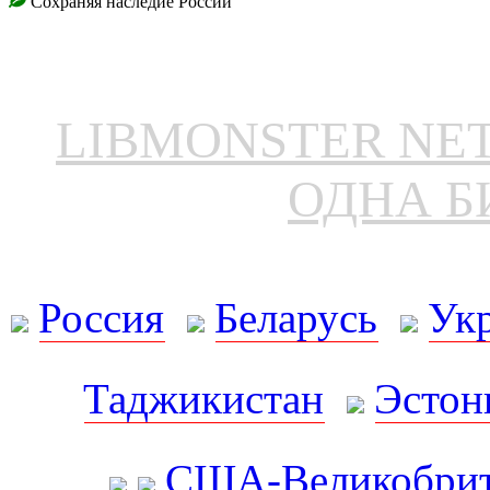
Сохраняя наследие России
LIBMONSTER N
ОДНА Б
Россия
Беларусь
Ук
Таджикистан
Эстон
США-Великобрит