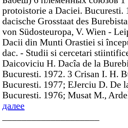
protoistorie a Daciei. Bucuresti.
dacische Grosstaat des Burebist
von Südosteuropa, V. Wien - Lei
Dacii din Munti Orastiei si începu
dac. - Studii si cercetari stiintifi
Daicoviciu H. Dacîa de la Burebi
Bucuresti. 1972. 3 Crisan I. H. B
Bucuresti. 1977; EJerciu D. De l
Bucuresti. 1976; Musat M., Ardele
далее
____________________