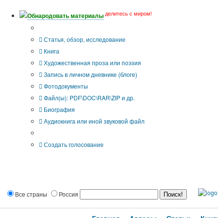
делитесь с миром!
Обнародовать материалы
Тип публикации
Статья, обзор, исследование
Книга
Художественная проза или поэзия
Запись в личном дневнике (блоге)
Фотодокументы
Файл(ы): PDF\DOC\RAR\ZIP и др.
Биография
Аудиокнига или иной звуковой файл
Дополнительные опции:
Создать голосование
Все страны
Россия