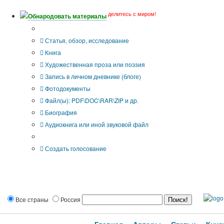
делитесь с миром!
Обнародовать материалы
Тип публикации
Статья, обзор, исследование
Книга
Художественная проза или поэзия
Запись в личном дневнике (блоге)
Фотодокументы
Файл(ы): PDF\DOC\RAR\ZIP и др.
Биография
Аудиокнига или иной звуковой файл
Дополнительные опции:
Создать голосование
Все страны
Россия