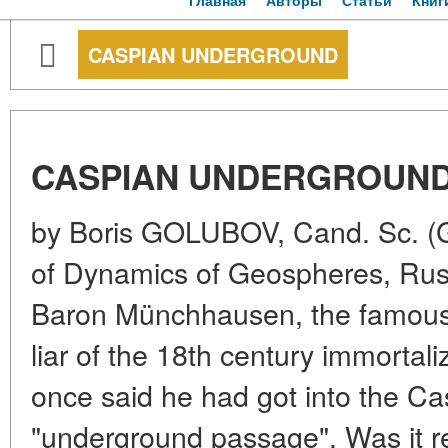
Главная
Авторы
Статьи
Книг
CASPIAN UNDERGROUND
CASPIAN UNDERGROUN
by Boris GOLUBOV, Cand. Sc. (Geo
of Dynamics of Geospheres, Ru
Baron Münchhausen, the famous
liar of the 18th century immortaliz
once said he had got into the C
"underground passage". Was it re