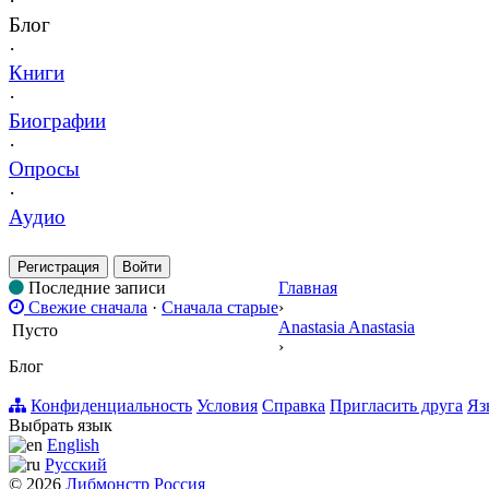
·
Блог
·
Книги
·
Биографии
·
Опросы
·
Аудио
Регистрация
Войти
Последние записи
Главная
Свежие сначала
·
Сначала старые
›
Anastasia Anastasia
Пусто
›
Блог
Конфиденциальность
Условия
Справка
Пригласить друга
Яз
Выбрать язык
English
Русский
© 2026
Либмонстр Россия