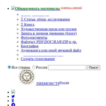
делитесь с миром!
Обнародовать материалы
Тип публикации
Статья, обзор, исследование
Книга
Художественная проза или поэзия
Запись в личном дневнике (блоге)
Фотодокументы
Файл(ы): PDF\DOC\RAR\ZIP и др.
Биография
Аудиокнига или иной звуковой файл
Дополнительные опции:
Создать голосование
Все страны
Россия
Россия
ЛИБМОНСТР