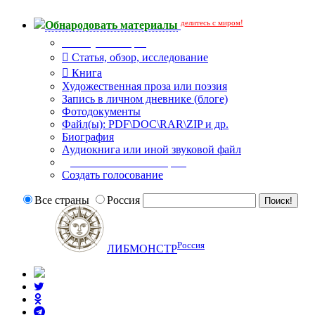
делитесь с миром!
Обнародовать материалы
Тип публикации
Статья, обзор, исследование
Книга
Художественная проза или поэзия
Запись в личном дневнике (блоге)
Фотодокументы
Файл(ы): PDF\DOC\RAR\ZIP и др.
Биография
Аудиокнига или иной звуковой файл
Дополнительные опции:
Создать голосование
Все страны
Россия
Россия
ЛИБМОНСТР