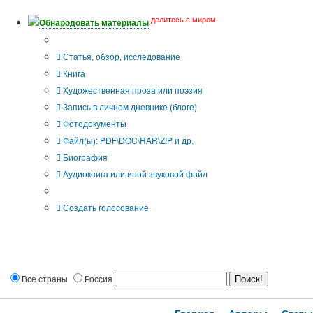
делитесь с миром!
Обнародовать материалы
Тип публикации
Статья, обзор, исследование
Книга
Художественная проза или поэзия
Запись в личном дневнике (блоге)
Фотодокументы
Файл(ы): PDF\DOC\RAR\ZIP и др.
Биография
Аудиокнига или иной звуковой файл
Дополнительные опции:
Создать голосование
Все страны
Россия