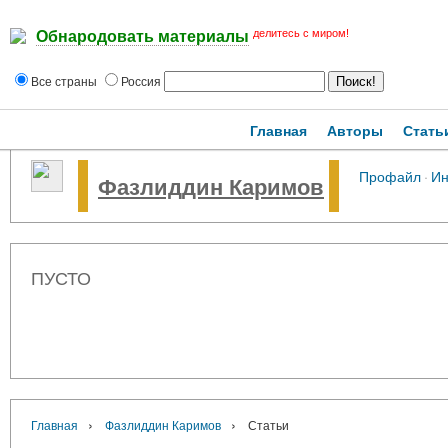
делитесь с миром!
Обнародовать материалы
Все страны
Россия
Главная
Авторы
Стать
Профайл
·
И
Фазлиддин Каримов
ПУСТО
›
›
Главная
Фазлиддин Каримов
Статьи