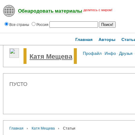
делитесь с миром!
Обнародовать материалы
Все страны
Россия
Главная
Авторы
Стать
Профайл
·
Инфо
·
Друзья
·
Катя Мещева
ПУСТО
›
›
Главная
Катя Мещева
Статьи