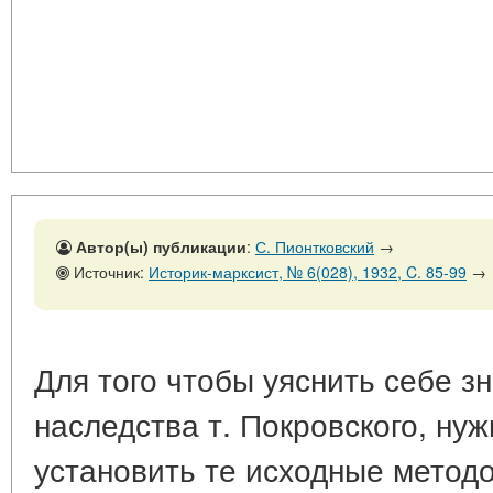
Автор(ы) публикации
:
С. Пионтковский
→
Источник:
Историк-марксист, № 6(028), 1932, C. 85-99
→
Для того чтобы уяснить себе з
наследства т. Покровского, ну
установить те исходные метод