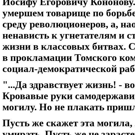
Иосифу Егоровичу Кононову.
умершем товарище по борьбе
среду революционеров, а, на
ненависть к угнетателям и с
жизни в классовых битвах. 
в прокламации Томского ком
социал-демократической раб
"...Да здравствует жизнь! - в
Кровавые руки самодержавия
могилу. Но не плакать приш
Пусть же скажет эта могила,
умирать. Пусть же не зарасте