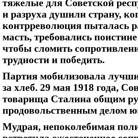
тяжелые для Советской респ
и разруха душили страну, к
контрреволюция пыталась р
масть, требовались поистине
чтобы сломить сопротивление
трудности и победить.
Партия мобилизовала лучшие
за хлеб. 29 мая 1918 года, С
товарища Сталина общим ру
продовольственным делом юг
Мудрая, непоколебимая поли
встретила ожесточенное соп