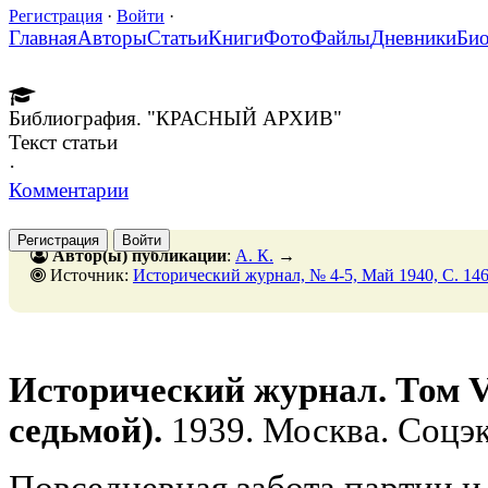
Регистрация
·
Войти
·
Главная
Авторы
Статьи
Книги
Фото
Файлы
Дневники
Би
Библиография. "КРАСНЫЙ АРХИВ"
Текст статьи
·
Комментарии
Регистрация
Войти
Автор(ы) публикации
:
А. К.
→
Источник:
Исторический журнал, № 4-5, Май 1940, C. 14
Исторический журнал. Том V
седьмой).
1939. Москва. Соцэк
Повседневная забота партии и