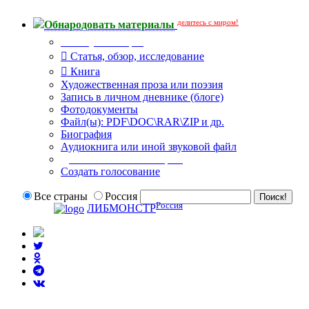
делитесь с миром!
Обнародовать материалы
Тип публикации
Статья, обзор, исследование
Книга
Художественная проза или поэзия
Запись в личном дневнике (блоге)
Фотодокументы
Файл(ы): PDF\DOC\RAR\ZIP и др.
Биография
Аудиокнига или иной звуковой файл
Дополнительные опции:
Создать голосование
Все страны
Россия
Россия
ЛИБМОНСТР