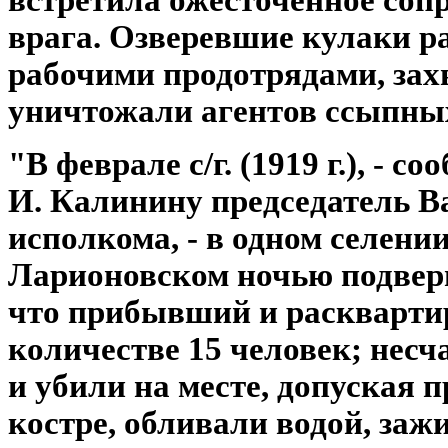
врага. Озверевшие кулаки р
рабочими продотрядами, зах
уничтожали агентов ссыпны
"В феврале с/г. (1919 г.), - 
И. Калинину председатель В
исполкома, - в одном селен
Ларионовском ночью подвер
что прибывший и раскварти
количестве 15 человек; нес
и убили на месте, допуская 
костре, обливали водой, заж