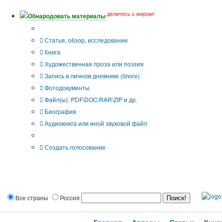
делитесь с миром!
Обнародовать материалы
Тип публикации
Статья, обзор, исследование
Книга
Художественная проза или поэзия
Запись в личном дневнике (блоге)
Фотодокументы
Файл(ы): PDF\DOC\RAR\ZIP и др.
Биография
Аудиокнига или иной звуковой файл
Дополнительные опции:
Создать голосование
Все страны
Россия