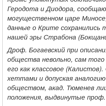
Геродота и Диодора, сообщаю
могущественном царе Миносе,
данные о Крите сохранились т
нашей эры Страбона (Бокщани
Дроф. Богаевский при описан
общества невольно, сам того
его как классовое (Калистов)
хеттами и допуская аналогию
обществом, акад. Тюменев л
положения, выдвинутые проф.