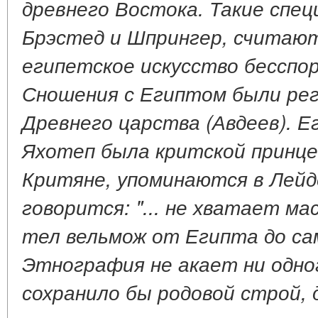
древнего Востока. Такие спец
Брэстед и Шпрингер, считают
египетское искусство бесспо
Сношения с Египтом были рег
Древнего царства (Авдеев). Е
Яхотеп была критской принцес
Критяне, упоминаются в Лейде
говорится: "... не хватает м
тел вельмож от Египта до сам
Этнография не акает ни одно
сохранило бы родовой строй,