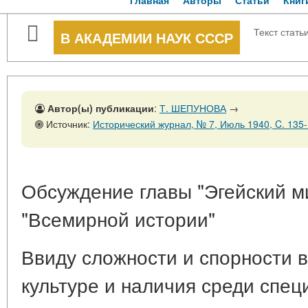
Главная
Авторы
Статьи
Книг
Текст стать
В АКАДЕМИИ НАУК СССР
Автор(ы) публикации
:
Т. ШЕПУНОВА
→
Источник:
Исторический журнал, № 7, Июль 1940, C. 135
Обсуждение главы "Эгейский ми
"Всемирной истории"
Ввиду сложности и спорности в
культуре и наличия среди спец