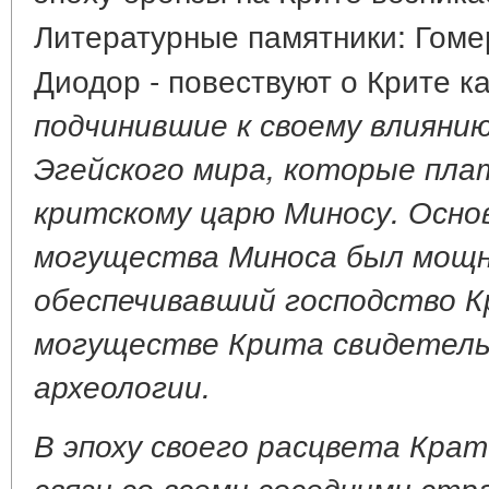
Литературные памятники: Гомер
Диодор - повествуют о Крите к
подчинившие к своему влияни
Эгейского мира, которые пла
критскому царю Миносу. Осно
могущества Миноса был мощ
обеспечивавший господство К
могуществе Крита свидетел
археологии.
В эпоху своего расцвета Кра
связи со всеми соседними стр