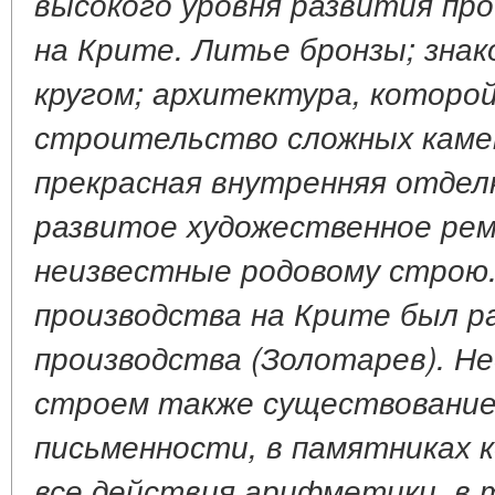
высокого уровня развития про
на Крите. Литье бронзы; зна
кругом; архитектура, которо
строительство сложных каме
прекрасная внутренняя отделк
развитое художественное реме
неизвестные родовому строю
производства на Крите был р
производства (Золотарев). Н
строем также существование
письменности, в памятниках
все действия арифметики, в 