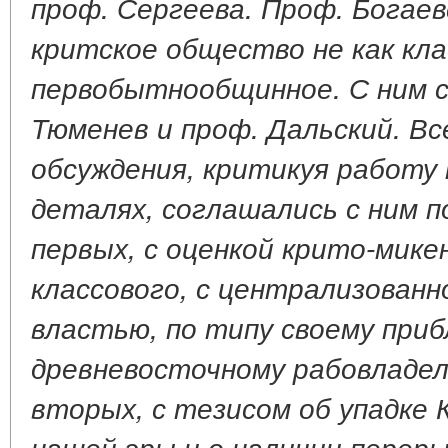
проф. Сергеева. Проф. Богае
критское общество не как клас
первобытнообщинное. С ним с
Тюменев и проф. Дальский. В
обсуждения, критикуя работу 
деталях, соглашались с ним п
первых, с оценкой крито-мике
классового, с централизованн
властью, по типу своему при
древневосточному рабовладел
вторых, с тезисом об упадке 
нашей эры и о наличии переры