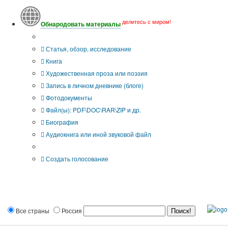
делитесь с миром!
Обнародовать материалы
Тип публикации
Статья, обзор, исследование
Книга
Художественная проза или поэзия
Запись в личном дневнике (блоге)
Фотодокументы
Файл(ы): PDF\DOC\RAR\ZIP и др.
Биография
Аудиокнига или иной звуковой файл
Дополнительные опции:
Создать голосование
Все страны
Россия