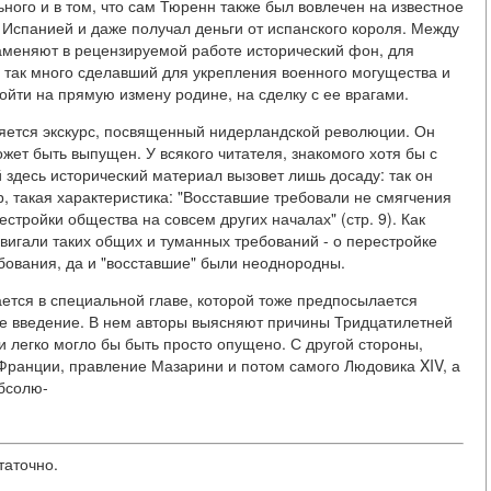
ного и в том, что сам Тюренн также был вовлечен на известное
 Испанией и даже получал деньги от испанского короля. Между
 заменяют в рецензируемой работе исторический фон, для
н, так много сделавший для укрепления военного могущества и
йти на прямую измену родине, на сделку с ее врагами.
ляется экскурс, посвященный нидерландской революции. Он
жет быть выпущен. У всякого читателя, знакомого хотя бы с
 здесь исторический материал вызовет лишь досаду: так он
р, такая характеристика: "Восставшие требовали не смягчения
естройки общества на совсем других началах" (стр. 9). Как
вигали таких общих и туманных требований - о перестройке
бования, да и "восставшие" были неоднородны.
ется в специальной главе, которой тоже предпосылается
е введение. В нем авторы выясняют причины Тридцатилетней
 и легко могло бы быть просто опущено. С другой стороны,
ранции, правление Мазарини и потом самого Людовика XIV, а
бсолю-
таточно.