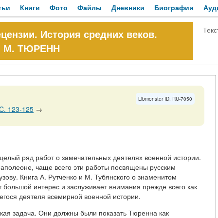
тьи
Книги
Фото
Файлы
Дневники
Биографии
Ауд
Текс
цензии. История средних веков.
. М. ТЮРЕНН
Libmonster ID: RU-7050
C. 123-125
→
 целый ряд работ о замечательных деятелях военной истории.
Наполеоне, чаще всего эти работы посвящены русским
зову. Книга А. Рутченко и М. Тубянского о знаменитом
 большой интерес и заслуживает внимания прежде всего как
егося деятеля всемирной военной истории.
кая задача. Они должны были показать Тюренна как