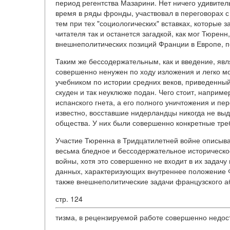
период регентства Мазарини. Нет ничего удивитель
время в ряды фронды, участвовал в переговорах с
тем при тех "социологических" вставках, которые
читателя так и останется загадкой, как мог Тюрен
внешнеполитических позиций Франции в Европе, по
Таким же бессодержательным, как и введение, яв
совершенно ненужен по ходу изложения и легко мо
учебником по истории средних веков, приведенный
скуден и так неуклюже подан. Чего стоит, наприме
испанского гнета, а его полного уничтожения и пер
известно, восставшие нидерландцы никогда не выд
общества. У них были совершенно конкретные тре
Участие Тюренна в Тридцатилетней войне описыва
весьма бледное и бессодержательное историческо
войны, хотя это совершенно не входит в их задачу
данных, характеризующих внутреннее положение Ф
также внешнеполитические задачи французского а
стр. 124
тизма, в рецензируемой работе совершенно недос