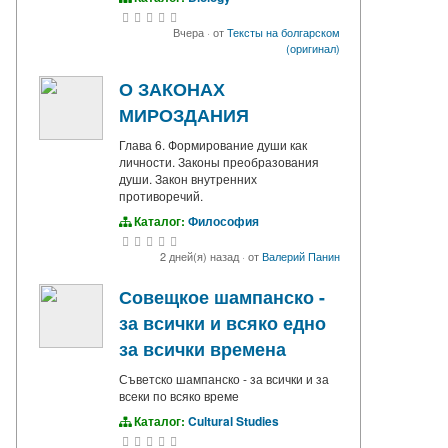
Вчера
·
от
Тексты на болгарском
(оригинал)
О ЗАКОНАХ
МИРОЗДАНИЯ
Глава 6. Формирование души как
личности. Законы преобразования
души. Закон внутренних
противоречий.
Каталог:
Философия
2 дней(я) назад
·
от
Валерий Панин
Совещкое шампанско -
за всички и всяко едно
за всички времена
Съветско шампанско - за всички и за
всеки по всяко време
Каталог:
Cultural Studies