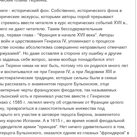
ниги - исторический фон. Собственно, исторического фона в
сторические экскурсы, которыми авторы порой прерывают
стремясь ввести читателя в курс исторических событий XVII в.,
чего не дают читателю. Таким бессодержательным
р, первая глава - "Франция в начале XVII века". Авторы
войн и царствования Генриха IV, упоминают о процессе
естве основы абсолютизма совершенно неправильно отмечают
ржуазией". Но даже оставляя в стороне эту ошибку и другие
о задаешь себе вопрос, зачем вообще понадобился этот
ых Тюренн никак не мог быть, потому что он родился много лет
и воспитывался не при Генрихе IV, а при Людовике XIII и
истократические традиции, которые сильны были в семье
ы рассказать о знаменитом герцоге Бульонском, отце
рактерные черты французских феодалов, так называемых
Бульонский хоть и принимал участие вместе с Генрихом
нако с 1585 г. лелеял мечту об отделении от Франции целого
ну, превратиться в самостоятельные княжества под
крыто его участие в заговоре герцога Бирона, знаменитого
ну королю Испании. А в 1615 г., во время новой феодальной
дводителя армии "принцев". Нет ничего удивительного в том,
герцога Бульонского, оказался одним из глазных "фрондеров" в