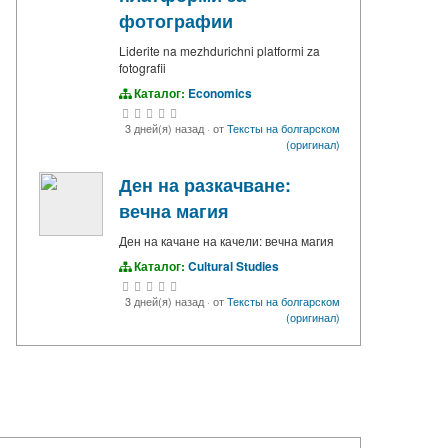
фотографии
Liderite na mezhdurichni platformi za
fotografii
Каталог:
Economics
3 дней(я) назад
·
от
Тексты на болгарском
(оригинал)
Ден на разкачване:
вечна магия
Ден на качане на качели: вечна магия
Каталог:
Cultural Studies
3 дней(я) назад
·
от
Тексты на болгарском
(оригинал)