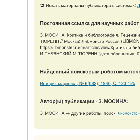
Искать материалы публикатора в системах:
Л
Постоянная ссылка для научных работ 
З. МОСИНА, Критика и библиография. Рецензи
ТЮРЕНН // Москва: Либмонстр Россия (LIBMONS
https://libmonster.ru/m/articles/view/Критика
И-ТУБЯНСКИЙ-М-ТЮРЕНН (дата обращения: 07
Найденный поисковым роботом источн
Историк-марксист, № 6(082), 1940, C. 123-125
Автор(ы) публикации - З. МОСИНА:
З. МОСИНА → другие работы, поиск:
Либмонстр -