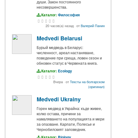
души. Закон постоянного
несовершенства.
Каталог:
Философия
20 часов(а) назад
·
от
Валерий Панин
Medvedi Belarusi
Бурый медведь в Беларус:
численност, ареал настаняване,
поведение при среща, ловен сезон и
обновен статус в Червената книга.
Каталог:
Ecology
Вчера
·
от
Тексты на болгарском
(оригинал)
Medvedi Ukrainy
Горен медвед в Украйна: къде живее,
колко остава, причини за
намаляването на популацията и мери
за опазване. Карпати, Полесье и
Чернобилският заповедник.
Каталог:
Biology