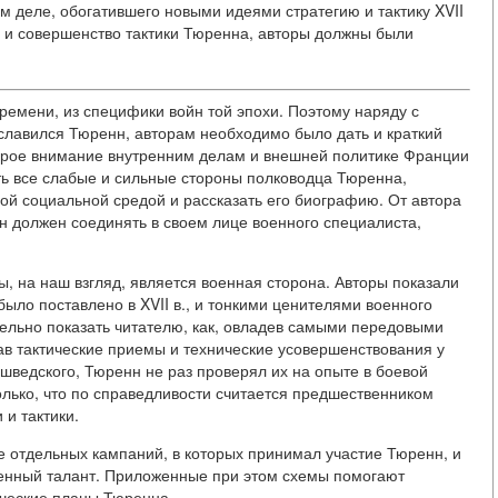
м деле, обогатившего новыми идеями стратегию и тактику XVII
в и совершенство тактики Тюренна, авторы должны были
времени, из специфики войн той эпохи. Поэтому наряду с
ославился Тюренн, авторам необходимо было дать и краткий
оторое внимание внутренним делам и внешней политике Франции
ить все слабые и сильные стороны полководца Тюренна,
ой социальной средой и рассказать его биографию. От автора
н должен соединять в своем лице военного специалиста,
, на наш взгляд, является военная сторона. Авторы показали
 было поставлено в XVII в., и тонкими ценителями военного
тельно показать читателю, как, овладев самыми передовыми
в тактические приемы и технические усовершенствования у
шведского, Тюренн не раз проверял их на опыте в боевой
только, что по справедливости считается предшественником
 и тактики.
е отдельных кампаний, в которых принимал участие Тюренн, и
оенный талант. Приложенные при этом схемы помогают
тические планы Тюренна.