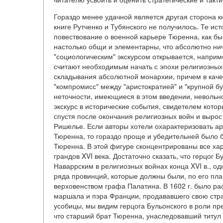
Гораздо менее удачной является другая сторона к
книге Рутченко и Тубянского не получилось. Те и
повествование о военной карьере Тюренна, как бы 
настолько общи и элементарны, что абсолютно ни
"социологическим" экскурсом открывается, наприме
считают необходимым начать с эпохи религиозных 
складывания абсолютной монархии, причем в кач
"компромисс" между "аристократией" и "крупной бу
неточности, имеющиеся в этом введении, невольн
экскурс в исторические события, свидетелем котор
спустя после окончания религиозных войн и вырос 
Ришелье. Если авторы хотели охарактеризовать ар
Тюренна, то гораздо проще и убедительней было б
Тюренна. В этой фигуре сконцентрированы все ха
грандов XVI века. Достаточно сказать, что герцог 
Наваррским в религиозных войнах конца XVI в., од
ряда провинций, которые должны были, по его пла
верховенством графа Палатина. В 1602 г. было рас
маршала и пэра Франции, продававшего свою стра
усобицы, мы видим герцога Бульонского в роли пре
что старший брат Тюренна, унаследовавший титул 