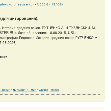
ибмонстр (весь мир)
•
Google
•
Yandex
(для цитирования):
и. История средних веков. РУТЧЕНКО А. И ТУБЯНСКИЙ. М.
TER.RU). Дата обновления: 18.08.2015. URL:
-и-библиография-Рецензии-История-средних-веков-РУТЧЕНКО-А-
.08.2026).
ик:
 Россия
•
Либмонстр - мир
•
Google
•
Yandex