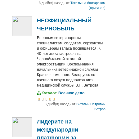
3 дней(я) назад
·
от
Тексты на болгарском
(оригинал)
НЕОФИЦИАЛЬНЫЙ
ЧЕРНОБЫЛЬ
Военным ветеринарным
специалистам, солдатам, сержантам
и офицерам запаса посвящается. К
40-летию катастрофы на
Чернобыльской атомной
электростанции. Воспоминания
начальника ветеринарной службы
Краснознаменного Белорусского
военного округа подполковника
медицинской службы В.П. Ветрова
Каталог:
Военное дело
3 дней(я) назад
·
от
Виталий Петрович
Ветров
Лидерите на
международни
платформи за