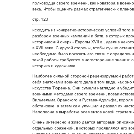
полководца своего времени, как новатора в военно
века. Чтобы оценить размах стратегических плано
стр. 123
исходить из конкретно-исторических условий того 
разбором военных кампаний и битв, в которых пр
исторический очерк - Европы XVII в., уделив нек
в XVII веке. С другой стороны, чтобы лучше оттен
необходимо было показать его связи с определенн
такой работы требуются многосторонние знания: о
историка и художника.
Наиболее сильной стороной рецензируемой работы
себя знатоками военного дела в том виде, как оно
искусства Тюренна. Они сумели наглядно и убеди
военными методами своего времени, позаимствова
Вильгельма Оранского и Густава-Адольфа, короля 
обстановке, а затем сам улучшил и развил их нас
Наполеона в выработке элементов новой стратегии
Очень интересно и живо дается авторами описани
отдельных сражений, в которых проявлялся его в
читателю усвоить и оценить стратегические и так