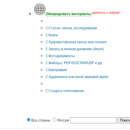
делитесь с миром!
Обнародовать материалы
Тип публикации
Статья, обзор, исследование
Книга
Художественная проза или поэзия
Запись в личном дневнике (блоге)
Фотодокументы
Файл(ы): PDF\DOC\RAR\ZIP и др.
Биография
Аудиокнига или иной звуковой файл
Дополнительные опции:
Создать голосование
Все страны
Россия