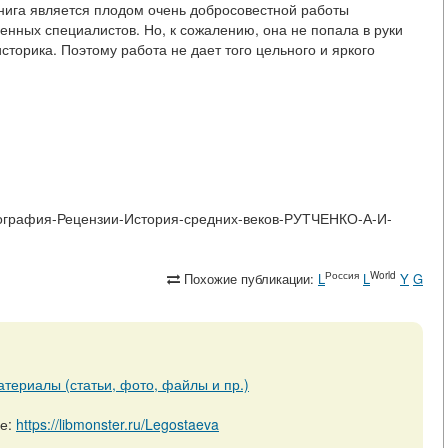
книга является плодом очень добросовестной работы
нных специалистов. Но, к сожалению, она не попала в руки
торика. Поэтому работа не дает того цельного и яркого
библиография-Рецензии-История-средних-веков-РУТЧЕНКО-А-И-
Россия
World
Похожие публикации:
L
L
Y
G
атериалы (статьи, фото, файлы и пр.)
ре:
https://libmonster.ru/Legostaeva