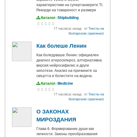
характеристики на супертанкерите TI.
Рекорди на товареност и размери
Каталог:
Shipbuilding
17 часов(а) назад
·
от
Тексты на
болгарском (оригинал)
Как болеше Ленин
Как боледуваше Ленин: официален
диагноз атеросклероз, алтернативна
версия нейросифилис и други
хипотези. Анализ на причините за
смъртта и болестите на водача.
Каталог:
Medicine
17 часов(а) назад
·
от
Тексты на
болгарском (оригинал)
О ЗАКОНАХ
МИРОЗДАНИЯ
Глава 6. Формирование души как
личности. Законы преобразования