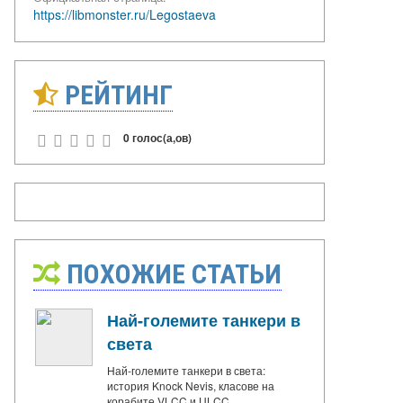
https://libmonster.ru/Legostaeva
РЕЙТИНГ
0 голос(а,ов)
ПОХОЖИЕ СТАТЬИ
Най-големите танкери в
света
Най-големите танкери в света:
история Knock Nevis, класове на
корабите VLCC и ULCC,