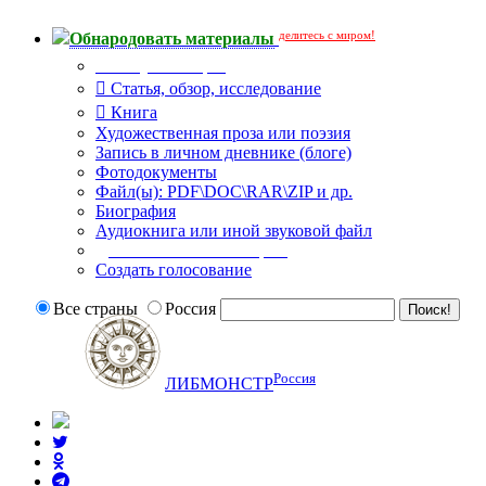
делитесь с миром!
Обнародовать материалы
Тип публикации
Статья, обзор, исследование
Книга
Художественная проза или поэзия
Запись в личном дневнике (блоге)
Фотодокументы
Файл(ы): PDF\DOC\RAR\ZIP и др.
Биография
Аудиокнига или иной звуковой файл
Дополнительные опции:
Создать голосование
Все страны
Россия
Россия
ЛИБМОНСТР