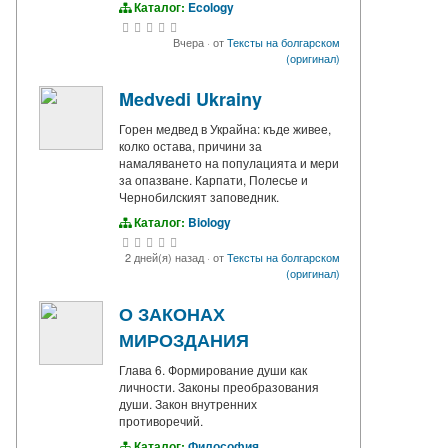
Каталог:
Ecology
Вчера
·
от
Тексты на болгарском
(оригинал)
Medvedi Ukrainy
Горен медвед в Украйна: къде живее,
колко остава, причини за
намаляването на популацията и мери
за опазване. Карпати, Полесье и
Чернобилският заповедник.
Каталог:
Biology
2 дней(я) назад
·
от
Тексты на болгарском
(оригинал)
О ЗАКОНАХ
МИРОЗДАНИЯ
Глава 6. Формирование души как
личности. Законы преобразования
души. Закон внутренних
противоречий.
Каталог:
Философия