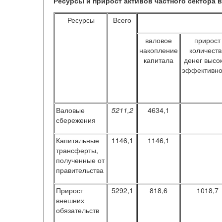
Ресурсы и прирост активов частного сектора в 
Ресурсы
Всего
валовое
прирост
накопление
количеств
капитала
денег высо
эффективно
Валовые
5211,2
4634,1
сбережения
Капитальные
1146,1
1146,1
трансферты,
полученные от
правительства
Прирост
5292,1
818,6
1018,7
внешних
обязательств