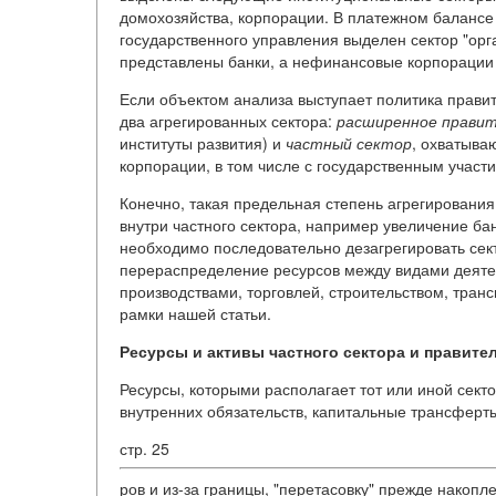
домохозяйства, корпорации. В платежном балансе
государственного управления выделен сектор "орг
представлены банки, а нефинансовые корпорации 
Если объектом анализа выступает политика правит
два агрегированных сектора:
расширенное прави
институты развития) и
частный сектор
, охватыва
корпорации, в том числе с государственным участ
Конечно, такая предельная степень агрегировани
внутри частного сектора, например увеличение бан
необходимо последовательно дезагрегировать сек
перераспределение ресурсов между видами деят
производствами, торговлей, строительством, транс
рамки нашей статьи.
Ресурсы и активы частного сектора и правите
Ресурсы, которыми располагает тот или иной сект
внутренних обязательств, капитальные трансферты
стр. 25
ров и из-за границы, "перетасовку" прежде накопл