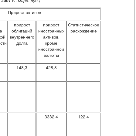
2007 г.
(млрд. руб.)
Прирост активов
прирост
прирост
Статистическое
а
облигаций
иностранных
расхождение
кой
внутреннего
активов,
сти
долга
кроме
иностранной
валюты
148,3
428,8
3332,4
122,4