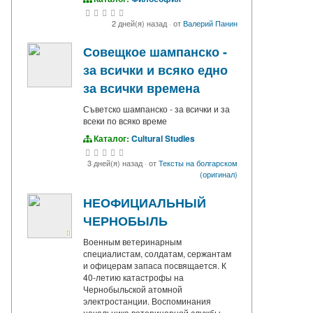
2 дней(я) назад
·
от
Валерий Панин
Совещкое шампанско -
за всички и всяко едно
за всички времена
Съветско шампанско - за всички и за
всеки по всяко време
Каталог:
Cultural Studies
3 дней(я) назад
·
от
Тексты на болгарском
(оригинал)
НЕОФИЦИАЛЬНЫЙ
ЧЕРНОБЫЛЬ
Военным ветеринарным
специалистам, солдатам, сержантам
и офицерам запаса посвящается. К
40-летию катастрофы на
Чернобыльской атомной
электростанции. Воспоминания
начальника ветеринарной службы