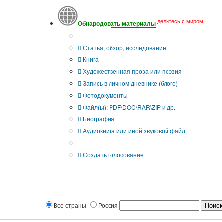
делитесь с миром!
Обнародовать материалы
Тип публикации
Статья, обзор, исследование
Книга
Художественная проза или поэзия
Запись в личном дневнике (блоге)
Фотодокументы
Файл(ы): PDF\DOC\RAR\ZIP и др.
Биография
Аудиокнига или иной звуковой файл
Дополнительные опции:
Создать голосование
Все страны
Россия