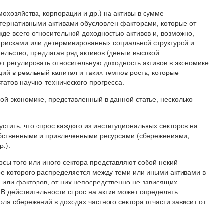
охозяйства, корпорации и др.) на активы в сумме
льтернативными активами обусловлен факторами, которые от
ежде всего относительной доходностью активов и, возможно,
 рисками или детерминированных социальной структурой и
льство, предлагая ряд активов (деньги высокой
т регулировать относительную доходность активов в экономике
ций в реальный капитал и таких темпов роста, которые
татов научно-технического прогресса.
ой экономике, представленный в данной статье, несколько
устить, что спрос каждого из институциональных секторов на
 собственными и привлеченными ресурсами (сбережениями,
.).
урсы того или иного сектора представляют собой некий
ое которого распределяется между теми или иными активами в
 или факторов, от них непосредственно не зависящих
 В действительности спрос на актив может определять
ля сбережений в доходах частного сектора отчасти зависит от