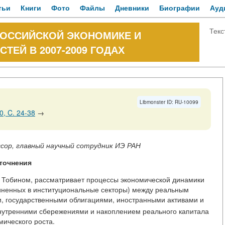
тьи
Книги
Фото
Файлы
Дневники
Биографии
Ауд
Текс
ОССИЙСКОЙ ЭКОНОМИКЕ И
ТЕЙ В 2007-2009 ГОДАХ
Libmonster ID: RU-10099
, C. 24-38
→
ссор, главный научный сотрудник ИЭ РАН
точнения
 Тобином, рассматривает процессы экономической динамики
иненных в институциональные секторы) между реальным
и, государственными облигациями, иностранными активами и
нутренними сбережениями и накоплением реального капитала
мического роста.