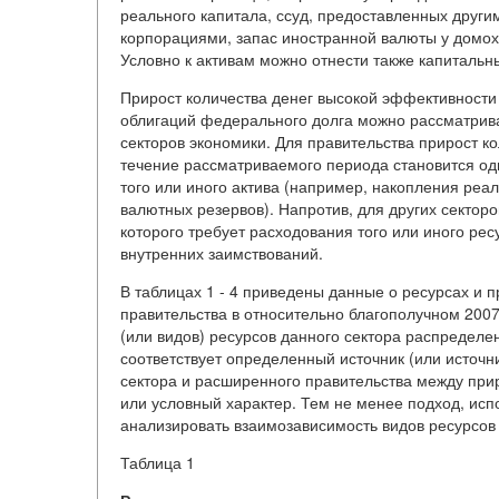
реального капитала, ссуд, предоставленных други
корпорациями, запас иностранной валюты у домох
Условно к активам можно отнести также капитальн
Прирост количества денег высокой эффективности 
облигаций федерального долга можно рассматриват
секторов экономики. Для правительства прирост ко
течение рассматриваемого периода становится одн
того или иного актива (например, накопления реал
валютных резервов). Напротив, для других секторо
которого требует расходования того или иного ре
внутренних заимствований.
В таблицах 1 - 4 приведены данные о ресурсах и п
правительства в относительно благополучном 2007 
(или видов) ресурсов данного сектора распределе
соответствует определенный источник (или источн
сектора и расширенного правительства между при
или условный характер. Тем не менее подход, исп
анализировать взаимозависимость видов ресурсов 
Таблица
1