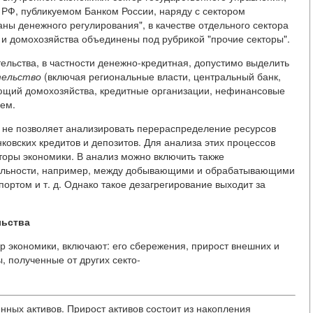
 РФ, публикуемом Банком России, наряду с сектором
аны денежного регулирования", в качестве отдельного сектора
и домохозяйства объединены под рубрикой "прочие секторы".
ельства, в частности денежно-кредитная, допустимо выделить
тельство
(включая региональные власти, центральный банк,
ющий домохозяйства, кредитные организации, нефинансовые
ием.
я не позволяет анализировать перераспределение ресурсов
ковских кредитов и депозитов. Для анализа этих процессов
торы экономики. В анализ можно включить также
ельности, например, между добывающими и обрабатывающими
портом и т. д. Однако такое дезагрегирование выходит за
льства
ор экономики, включают: его сбережения, прирост внешних и
, полученные от других секто-
енных активов. Прирост активов состоит из накопления