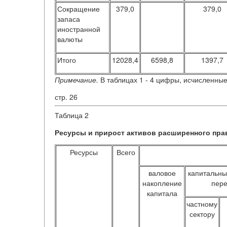
Сокращение
379,0
379,0
запаса
иностранной
валюты
Итого
12028,4
6598,8
1397,7
Примечание.
В таблицах 1 - 4 цифры, исчисленны
стр. 26
Таблица
2
Ресурсы и прирост активов расширенного прав
Ресурсы
Всего
валовое
капитальны
накопление
пер
капитала
частному
сектору