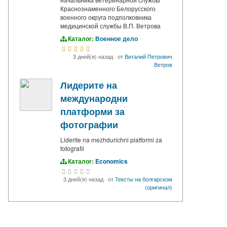
Краснознаменного Белорусского
военного округа подполковника
медицинской службы В.П. Ветрова
Каталог:
Военное дело
3 дней(я) назад
·
от
Виталий Петрович
Ветров
Лидерите на
международни
платформи за
фотографии
Liderite na mezhdurichni platformi za
fotografii
Каталог:
Economics
3 дней(я) назад
·
от
Тексты на болгарском
(оригинал)