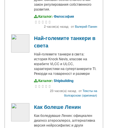
закон регулирования собственного
развития.
Каталог:
Философия
2 часов(а) назад
·
от
Валерий Панин
Най-големите танкери в
света
Най-големите танкери в света:
история Knock Nevis, класове на
корабите VLCC и ULCC,
характеристики на супертанкерите TI.
Рекорди на товареност и размери
Каталог:
Shipbuilding
23 часов(а) назад
·
от
Тексты на
болгарском (оригинал)
Как болеше Ленин
Как боледуваше Ленин: официален
диагноз атеросклероз, алтернативна
версия нейросифилис и други