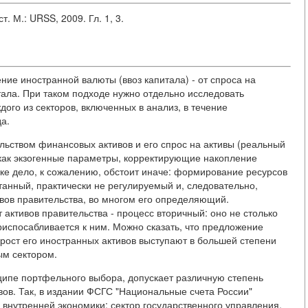
 М.: URSS, 2009. Гл. 1, 3.
ие иностранной валюты (ввоз капитала) - от спроса на
тала. При таком подходе нужно отдельно исследовать
ого из секторов, включенных в анализ, в течение
а.
льством финансовых активов и его спрос на активы (реальный
как экзогенные параметры, корректирующие накопление
ке дело, к сожалению, обстоит иначе: формирование ресурсов
нтанный, практически не регулируемый и, следовательно,
ивов правительства, во многом его определяющий.
активов правительства - процесс вторичный: оно не столько
приспосабливается к ним. Можно сказать, что предложение
рост его иностранных активов выступают в большей степени
ым сектором.
ипе портфельного выбора, допускает различную степень
вов. Так, в издании ФСГС "Национальные счета России"
нутренней экономики: сектор государственного управления,