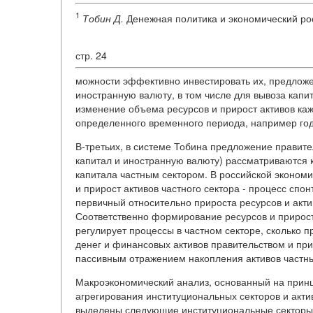
1
Тобин Д.
Денежная политика и экономический рост.
стр. 24
можности эффективно инвестировать их, предложен
иностранную валюту, в том числе для вывоза капи
изменение объема ресурсов и прирост активов кажд
определенного временного периода, например год
В-третьих, в системе Тобина предложение правите
капитал и иностранную валюту) рассматриваются 
капитала частным сектором. В российской экономи
и прирост активов частного сектора - процесс спо
первичный относительно прироста ресурсов и акт
Соответственно формирование ресурсов и прирост 
регулирует процессы в частном секторе, сколько 
денег и финансовых активов правительством и при
пассивным отражением накопления активов частн
Макроэкономический анализ, основанный на принц
агрегирования институциональных секторов и акти
выделены следующие институциональные секторы в