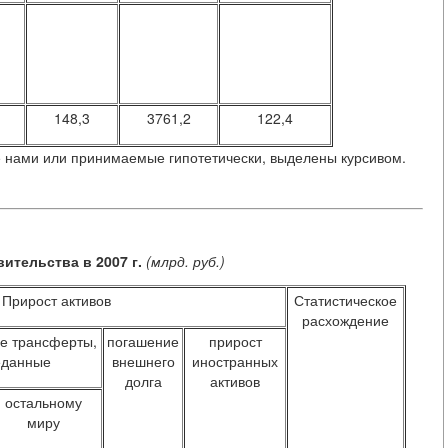
148,3
3761,2
122,4
е нами или принимаемые гипотетически, выделены курсивом.
ительства в 2007 г.
(млрд. руб.)
Прирост активов
Статистическое
расхождение
е трансферты,
погашение
прирост
еданные
внешнего
иностранных
долга
активов
остальному
миру