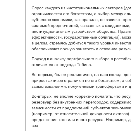
Спрос каждого из институциональных секторов (дом
ограничивается его богатством, а выбор между а
субъектов экономики, как правило, не зависят: пр
системой предпочтений, связанных с ожиданиями,
институциональным устройством общества. Правите
эффективности, государственные облигации), може
в целом, стремясь добиться такого уровня инвести
обеспечивают полную занятость и освоение резуль
Подход к анализу портфельного выбора в российск
отличается от подхода Тобина.
Во-первых, более реалистично, на наш взгляд, доп
прирост активов ограничен не его богатством, а
заимствованиями, полученными трансфертами и др
Во-вторых, не вполне корректно полагать, что рес
резервуар без внутренних перегородок, содержим
зависимости от предпочтений субъектов экономики
(например, от относительной доходности активов).
предложение того или иного ресурса. Например, до
воз-