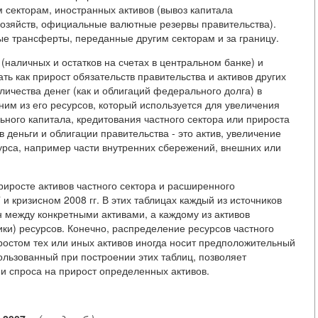
м секторам, иностранных активов (вывоз капитала
озяйств, официальные валютные резервы правительства).
ые трансферты, переданные другим секторам и за границу.
(наличных и остатков на счетах в центральном банке) и
ь как прирост обязательств правительства и активов других
личества денег (как и облигаций федерального долга) в
им из его ресурсов, который используется для увеличения
ьного капитала, кредитования частного сектора или прироста
в деньги и облигации правительства - это актив, увеличение
сурса, например части внутренних сбережений, внешних или
риросте активов частного сектора и расширенного
и кризисном 2008 гг. В этих таблицах каждый из источников
н между конкретными активами, а каждому из активов
ики) ресурсов. Конечно, распределение ресурсов частного
ростом тех или иных активов иногда носит предположительный
ользованный при построении этих таблиц, позволяет
и спроса на прирост определенных активов.