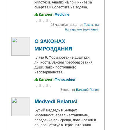
хипотези. Анализ на причините за
смъртта и болестите на водача.
Каталог:
Medicine
23 часов(а) назад
·
от
Тексты на
болгарском (оригинал)
О ЗАКОНАХ
МИРОЗДАНИЯ
Глава 6. Формирование души как
личности. Законы преобразования
души. Закон постоянного
несовершенства.
Каталог:
Философия
Вчера
·
от
Валерий Панин
Medvedi Belarusi
Бурый медведь в Беларус:
численност, ареал настаняване,
поведение при среща, ловен сезон и
обновен статус в Червената книга.