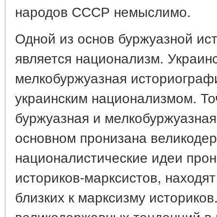
народов СССР немыслимо.
Одной из основ буржуазной ис
является национализм. Украинс
мелкобуржуазная историограф
украинским национализмом. Точ
буржуазная и мелкобуржуазная
основном пронизана великоде
националистические идеи прон
историков-марксистов, находят
близких к марксизму историков
великодержавных тенденций в 