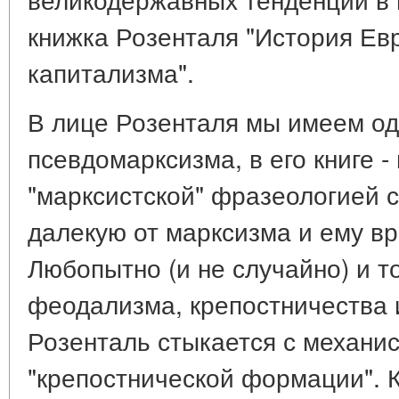
книжка Розенталя "История Евр
капитализма".
В лице Розенталя мы имеем од
псевдомарксизма, в его книге -
"марксистской" фразеологией 
далекую от марксизма и ему в
Любопытно (и не случайно) и т
феодализма, крепостничества и
Розенталь стыкается с механи
"крепостнической формации". 