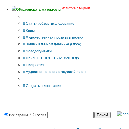
делитесь с миром!
Обнародовать материалы
Тип публикации
Статья, обзор, исследование
Книга
Художественная проза или поэзия
Запись в личном дневнике (блоге)
Фотодокументы
Файл(ы): PDF\DOC\RAR\ZIP и др.
Биография
Аудиокнига или иной звуковой файл
Дополнительные опции:
Создать голосование
Все страны
Россия