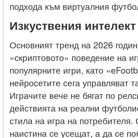
подхода към виртуалния футбол
Изкуствения интелект
Основният тренд на 2026 година
«скриптовото» поведение на иг
популярните игри, като «eFootb
нейросетите сега управляват т
Играчите вече не бягат по релс
действията на реални футболи
стила на игра на потребителя.
наистина се усещат, а да се п