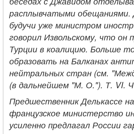
беседах с Джавидом отделыв
расплывчатыми обещаниями. Д
будучи уже министром иностр
говорил Извольскому, что он 
Турции в коалицию. Больше то
образовать на Балканах анти
нейтральных стран (см. "Меж
(в дальнейшем "М. О."). Т. VI. Ч.
Предшественник Делькассе на 
французское министерство ин
усиленно предлагал России г