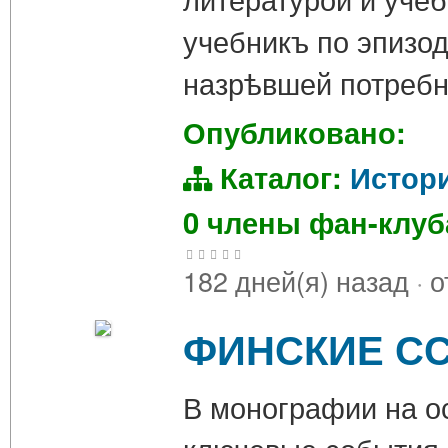
учебникъ по эпизод
назрѣвшей потребн
Опубликовано:
Каталог:
Истор
0 члены фан-клу
182 дней(я) назад
·
о
ФИНСКИЕ СС
В монографии на о