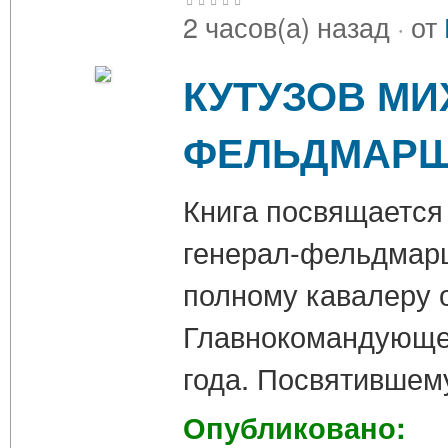
2 часов(а) назад
·
от
КУТУЗОВ МИ
ФЕЛЬДМАР
Книга посвящается
генерал-фельдмарш
полному кавалеру о
Главнокомандующем
года. Посвятивше
Опубликовано: