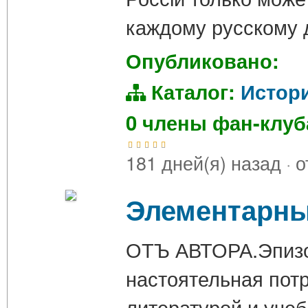
каждому русскому
Опубликовано:
Каталог:
Истор
0 члены фан-клу
181 дней(я) назад
·
о
Элементарный
ОТЪ АВТОРА.Эпизод
настоятельная пот
литературой и учеб