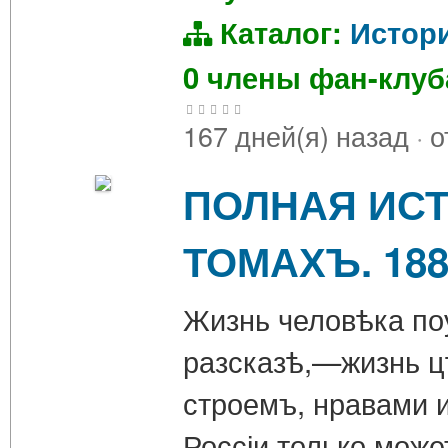
Каталог:
Истор
0 члены фан-клу
167 дней(я) назад
·
о
ПОЛНАЯ ИСТО
ТОМАХЪ. 188
Жизнь человѣка поу
разсказѣ,—жизнь цѣ
строемъ, нравами 
Россіи только може