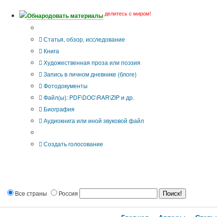
делитесь с миром!
Обнародовать материалы
Тип публикации
Статья, обзор, исследование
Книга
Художественная проза или поэзия
Запись в личном дневнике (блоге)
Фотодокументы
Файл(ы): PDF\DOC\RAR\ZIP и др.
Биография
Аудиокнига или иной звуковой файл
Дополнительные опции:
Создать голосование
Все страны
Россия