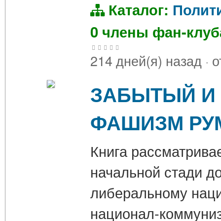
Каталог:
Полит
0 члены фан-клу
214 дней(я) назад
·
о
ЗАБЫТЫЙ И
ФАШИЗМ РУ
Книга рассматрива
начальной стади д
либеральному наци
национал-коммуниз