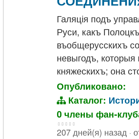
СОЕДИНЕНИ
Галяція подъ управ
Руси, какъ Полоцкъ
въобщерусскихъ со
невыгодъ, которыя
княжескихъ; она с
Опубликовано:
Каталог:
Истор
0 члены фан-клу
207 дней(я) назад
·
о