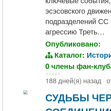
ключевые события,
эсэсовского движе
подразделений СС 
агрессию Треть…
Опубликовано:
Каталог:
Истор
0 члены фан-клу
188 дней(я) назад
·
о
СУДЬБЫ ЧЕР