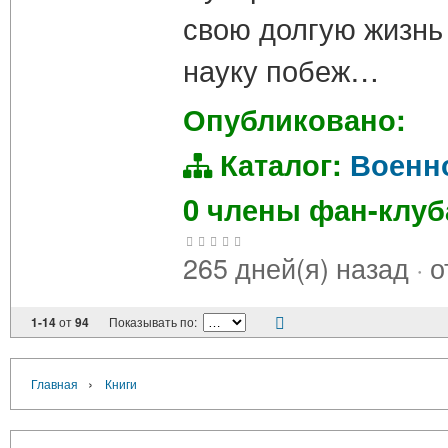
свою долгую жизнь
науку побеж…
Опубликовано:
Каталог:
Военн
0 члены фан-клу
265 дней(я) назад
·
о
1-14
от
94
Показывать по:
›
Главная
Книги