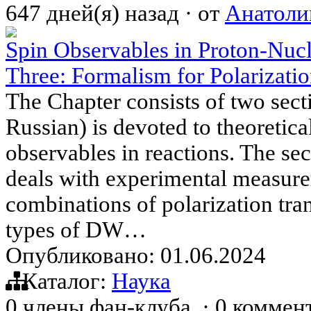
647 дней(я) назад
·
от
Анатоли
Spin Observables in Proton-Nucl
Three: Formalism for Polarizati
The Chapter consists of two secti
Russian) is devoted to theoretica
observables in reactions. The sec
deals with experimental measure
combinations of polarization tran
types of DW…
Опубликовано: 01.06.2024
Каталог:
Наука
0 члены фан-клуба
·
0 коммен