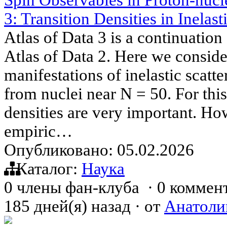
Spin Observables in Proton-nucle
3: Transition Densities in Inelast
Atlas of Data 3 is a continuation
Atlas of Data 2. Here we conside
manifestations of inelastic scatt
from nuclei near N = 50. For this 
densities are very important. How
empiric…
Опубликовано: 05.02.2026
Каталог:
Наука
0 члены фан-клуба
·
0 коммен
185 дней(я) назад
·
от
Анатоли