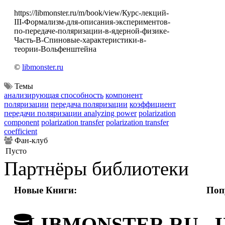
https://libmonster.ru/m/book/view/Курс-лекций-
III-Формализм-для-описания-экспериментов-
по-передаче-поляризации-в-ядерной-физике-
Часть-В-Спиновые-характеристики-в-
теории-Вольфенштейна
©
libmonster.ru
Темы
анализирующая способность
компонент
поляризации
передача поляризации
коэффициент
передачи поляризации analyzing power
polarization
component
polarization transfer
polarization transfer
coefficient
Фан-клуб
Пусто
Партнёры библиотеки
Новые Книги:
Поп
LIBMONSTER.RU - Ци