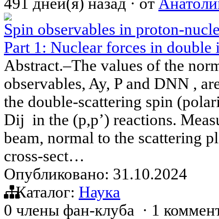
491 дней(я) назад
·
от
Анатоли
Spin observables in proton-nucle
Part 1: Nuclear forces in double 
Abstract.–The values of the no
observables, Ay, P and DNN , ar
the double-scattering spin (polari
Dij in the (p,p’) reactions. Mea
beam, normal to the scattering pl
cross-sect…
Опубликовано: 31.10.2024
Каталог:
Наука
0 члены фан-клуба
·
1 коммен