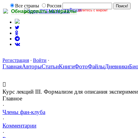
Все страны
Россия
Россия
делитесь с миром!
ЛИБМОНСТР
Обнародовать материалы
Регистрация
·
Войти
·
Главная
Авторы
Статьи
Книги
Фото
Файлы
Дневники
Би
Курс лекций III. Формализм для описания эксперимен
Главное
·
Члены фан-клуба
·
Комментарии
·