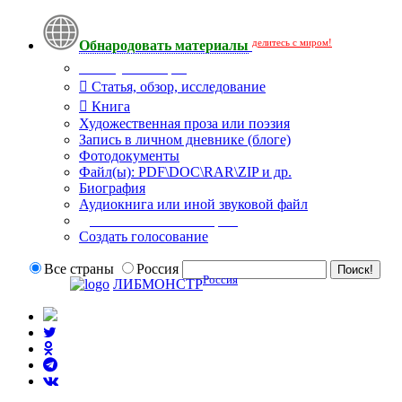
делитесь с миром!
Обнародовать материалы
Тип публикации
Статья, обзор, исследование
Книга
Художественная проза или поэзия
Запись в личном дневнике (блоге)
Фотодокументы
Файл(ы): PDF\DOC\RAR\ZIP и др.
Биография
Аудиокнига или иной звуковой файл
Дополнительные опции:
Создать голосование
Все страны
Россия
Россия
ЛИБМОНСТР