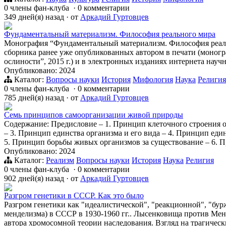
0 члены фан-клуба
·
0 комментарии
349 дней(я) назад
·
от
Аркадий Гуртовцев
Фундаментальный материализм. Философия реального мира
Монография “Фундаментальный материализм. Философия реаль
сборника ранее уже опубликованных автором в печати (моногр
ослиности”, 2015 г.) и в электронных изданиях интернета на
Опубликовано: 2024
Каталог:
Вопросы науки
История
Мифология
Наука
Религия
0 члены фан-клуба
·
0 комментарии
785 дней(я) назад
·
от
Аркадий Гуртовцев
Семь принципов самоорганизации живой природы
Содержание: Предисловие – 1. Принцип клеточного строения 
– 3. Принцип единства организма и его вида – 4. Принцип еди
5. Принцип борьбы живых организмов за существование – 6. 
Опубликовано: 2024
Каталог:
Реализм
Вопросы науки
История
Наука
Религия
0 члены фан-клуба
·
0 комментарии
902 дней(я) назад
·
от
Аркадий Гуртовцев
Разгром генетики в СССР. Как это было
Разгром генетики как "идеалистической", "реакционной", "бу
менделизма) в СССР в 1930-1960 гг.. Лысенковища против Ме
автора хромосомной теории наследования. Взгляд на трагическ