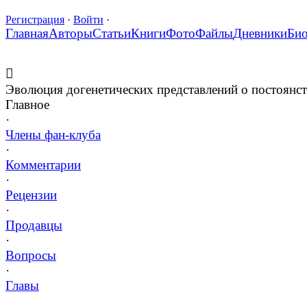
Регистрация
·
Войти
·
Главная
Авторы
Статьи
Книги
Фото
Файлы
Дневники
Би
Эволюция догенетических представлений о постоянс
Главное
·
Члены фан-клуба
·
Комментарии
·
Рецензии
·
Продавцы
·
Вопросы
·
Главы