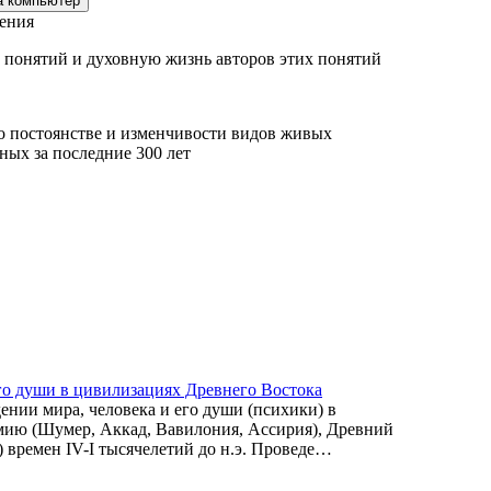
ения
понятий и духовную жизнь авторов этих понятий
о постоянстве и изменчивости видов живых
ных за последние 300 лет
го души в цивилизациях Древнего Востока
нии мира, человека и его души (психики) в
ию (Шумер, Аккад, Вавилония, Ассирия), Древний
времен IV-I тысячелетий до н.э. Проведе…