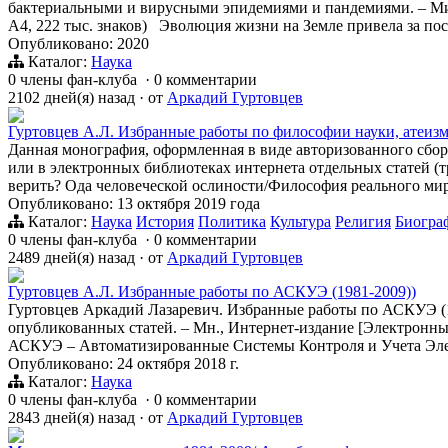
бактериальными и вирусными эпидемиями и пандемиями. – Минск
А4, 222 тыс. знаков) Эволюция жизни на Земле привела за по
Опубликовано: 2020
Каталог:
Наука
0 члены фан-клуба
·
0 комментарии
2102 дней(я) назад
·
от
Аркадий Гуртовцев
Гуртовцев А.Л. Избранные работы по философии науки, атеизм
Данная монография, оформленная в виде авторизованного сбо
или в электронных библиотеках интернета отдельных статей (т
верить? Ода человеческой ослиности/Философия реального ми
Опубликовано: 13 октября 2019 года
Каталог:
Наука
История
Политика
Культура
Религия
Биогра
0 члены фан-клуба
·
0 комментарии
2489 дней(я) назад
·
от
Аркадий Гуртовцев
Гуртовцев А.Л. Избранные работы по АСКУЭ (1981-2009))
Гуртовцев Аркадий Лазаревич. Избранные работы по АСКУЭ (
опубликованных статей. – Мн., Интернет-издание [Электронн
АСКУЭ – Автоматизированные Системы Контроля и Учета Эле
Опубликовано: 24 октября 2018 г.
Каталог:
Наука
0 члены фан-клуба
·
0 комментарии
2843 дней(я) назад
·
от
Аркадий Гуртовцев