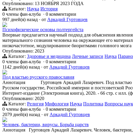
Опубликовано: 13 НОЯБРЯ 2023 ГОДА
Каталог:
Наука
История
0 члены фан-клуба
·
0 комментарии
997 дней(я) назад
·
от
Аркадий Гуртовцев
Психофизические основы полтергейста
Впервые предлагается научный подход для объяснения явления
материального сознания человека на окружающее его материал
низкочастотное, модулированное биоритмами головного мозга 
Опубликовано: 2023
Каталог:
Здоровье и медицина
Личные записи
Наука
Парано
0 члены фан-клуба
·
0 комментарии
1142 дней(я) назад
·
от
Аркадий Гуртовцев
Под властью русского православия
Аннотация Гуртовцев Аркадий Лазаревич. Под властью рус
Русском государстве, Российской империи и постсоветской Рос
Интернет-издание (Электронная книга), 2020. - 66 стр. с илл. (
Опубликовано: 2020
Каталог:
Религия
Мифология
Наука
Политика
Вопросы нау
0 члены фан-клуба
·
0 комментарии
2079 дней(я) назад
·
от
Аркадий Гуртовцев
Человек, бактерии, вирусы. Борьба царств
Аннотация Гуртовцев Аркадий Лазаревич. Человек, бактерии, в