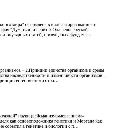
ного мира” оформлена в виде авторизованного
афия “Думать или верить? Ода человеческой
учно-популярных статей, посвященых фундаме…
организмов – 2.Принцип единства организма и среды
нства наследственности и изменчивости организмов –
Принцип естественного отбо…
ржуазной" науки (вейсманизма-морганизма-
нделя как основоположника генетики и Моргана как
ие события в генетике и биологии с п…