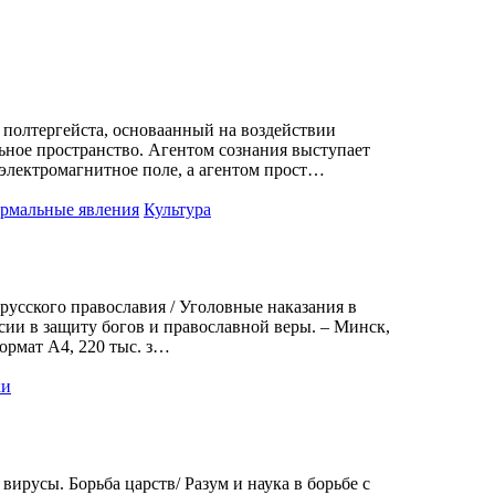
 полтергейста, основаанный на воздействии
ьное пространство. Агентом сознания выступает
электромагнитное поле, а агентом прост…
рмальные явления
Культура
ского православия / Уголовные наказания в
сии в защиту богов и православной веры. – Минск,
формат А4, 220 тыс. з…
ки
ирусы. Борьба царств/ Разум и наука в борьбе с