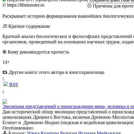
© https://libmonster.ru
Причины для прочт
Раскрывает историю формирования важнейших биологических 
Краткое содержание
Краткий анализ биологических и философских представлений 
организмов, проведенный на основании научных трудов, издан
Кому рекомендуется прочесть
14+
Другие книги этого автора в книгохранилище
‹
RSS
›
Эволюция представлений о происхождении мира, человека и е
Дан исторический обзор эволюции представлений о происхожде
цивилизациях Древнего Востока, включая Древнюю Месопотам
Египет и Древнюю Индию (индская и ведийская цивилизации) 
Опубликовано:
Каталог:
Наука
Культура
Религия
История
Мифология