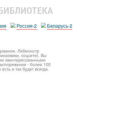
 БИБЛИОТЕКА
ния
Россия-2
Беларусь-2
едования. Либмонстр
исковики, соцсети). Вы
ими заинтересованными
распоряжении - более 100
есть и так будет всегда.