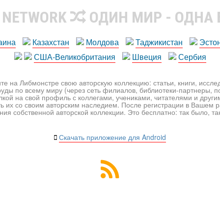
R NETWORK
ОДИН МИР - ОДНА
аина
Казахстан
Молдова
Таджикистан
Эсто
США-Великобритания
Швеция
Сербия
те на Либмонстре свою авторскую коллекцию: статьи, книги, иссл
уды по всему миру (через сеть филиалов, библиотеки-партнеры, по
лкой на свой профиль с коллегами, учениками, читателями и друг
ь их со своим авторским наследием. После регистрации в Вашем 
ия собственной авторской коллекции. Это бесплатно: так было, так 
Скачать приложение для Android