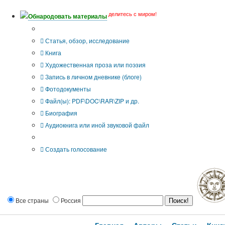
делитесь с миром!
Обнародовать материалы
Тип публикации
Статья, обзор, исследование
Книга
Художественная проза или поэзия
Запись в личном дневнике (блоге)
Фотодокументы
Файл(ы): PDF\DOC\RAR\ZIP и др.
Биография
Аудиокнига или иной звуковой файл
Дополнительные опции:
Создать голосование
Все страны
Россия