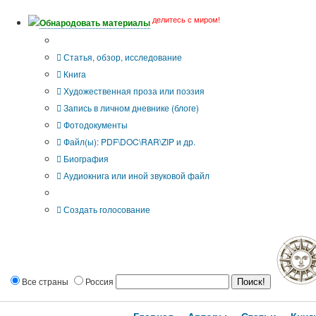
делитесь с миром!
Обнародовать материалы
Тип публикации
Статья, обзор, исследование
Книга
Художественная проза или поэзия
Запись в личном дневнике (блоге)
Фотодокументы
Файл(ы): PDF\DOC\RAR\ZIP и др.
Биография
Аудиокнига или иной звуковой файл
Дополнительные опции:
Создать голосование
Все страны
Россия