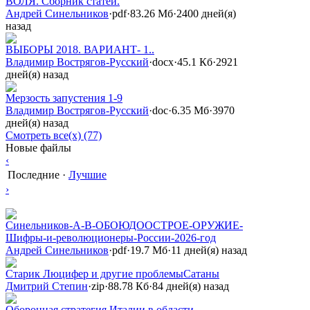
ВОЛЯ. Сборник статей.
Андрей Синельников
·
pdf
·
83.26 Мб
·
2400 дней(я)
назад
ВЫБОРЫ 2018. ВАРИАНТ- 1..
Владимир Вострягов-Русский
·
docx
·
45.1 Кб
·
2921
дней(я) назад
Мерзость запустения 1-9
Владимир Вострягов-Русский
·
doc
·
6.35 Мб
·
3970
дней(я) назад
Смотреть все(х) (77)
Новые файлы
‹
Последние
·
Лучшие
›
Синельников-А-В-ОБОЮДООСТРОЕ-ОРУЖИЕ-
Шифры-и-революционеры-России-2026-год
Андрей Синельников
·
pdf
·
19.7 Мб
·
11 дней(я) назад
Старик Люцифер и другие проблемыСатаны
Дмитрий Степин
·
zip
·
88.78 Кб
·
84 дней(я) назад
Оборонная стратегия Италии в области