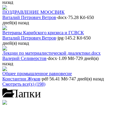
назад
ПОЗДРАВЛЕНИЕ МООСВИК
Виталий Петрович Ветров
·
docx
·
75.28 Кб
·
650
дней(я) назад
Ветераны Карибского кризиса и ГСВСК
Виталий Петрович Ветров
·
jpg
·
145.2 Кб
·
650
дней(я) назад
Лекции по материалистической диалектике.docx
Валерий Селиверстов
·
docx
·
1.09 Мб
·
729 дней(я)
назад
Общее промышленное равновесие
Константин Жуков
·
pdf
·
56.41 Мб
·
747 дней(я) назад
Смотреть все(х) (198)
Папки