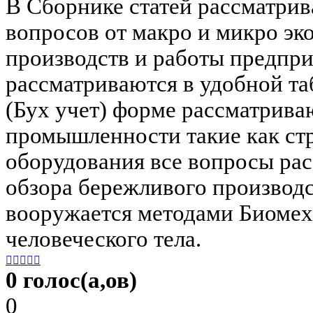
В Сборнике статей рассматрив
вопросов от макро и микро эк
производств и работы предпр
рассматриваются в удобной т
(Бух учет) форме рассматрива
промышленности такие как ст
оборудования все вопросы рас
обзора бережливого производст
вооружается методами Биомех
человеческого тела.





0 голос(а,ов)
0