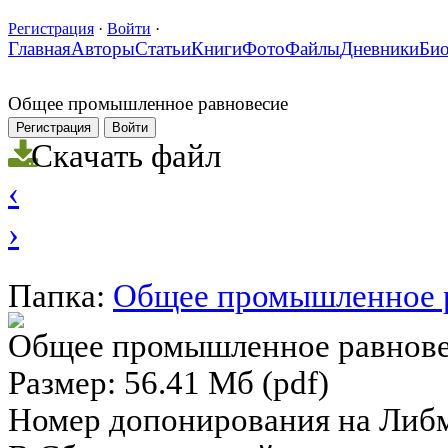
Регистрация
·
Войти
·
Главная
Авторы
Статьи
Книги
Фото
Файлы
Дневники
Би
Общее промышленное равновесие
Регистрация
Войти
Скачать файл
‹
›
Папка:
Общее промышленное р
Общее промышленное равнов
Размер: 56.41 Мб (pdf)
Номер допонирования на Либ