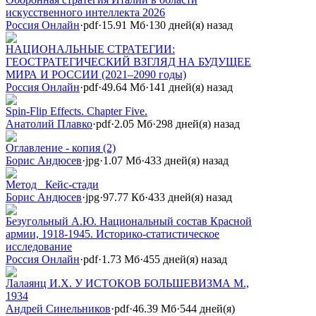
искусственного интеллекта 2026
Россия Онлайн
·
pdf
·
15.91 Мб
·
130 дней(я) назад
НАЦИОНАЛЬНЫЕ СТРАТЕГИИ:
ГЕОСТРАТЕГИЧЕСКИЙ ВЗГЛЯД НА БУДУЩЕЕ
МИРА И РОССИИ (2021–2090 годы)
Россия Онлайн
·
pdf
·
49.64 Мб
·
141 дней(я) назад
Spin-Flip Effects. Chapter Five.
Анатолий Плавко
·
pdf
·
2.05 Мб
·
298 дней(я) назад
Оглавление - копия (2)
Борис Андюсев
·
jpg
·
1.07 Мб
·
433 дней(я) назад
Метод _Кейс-стади
Борис Андюсев
·
jpg
·
97.77 Кб
·
433 дней(я) назад
Безугольный А.Ю. Национальный состав Красной
армии, 1918-1945. Историко-статистическое
исследование
Россия Онлайн
·
pdf
·
1.73 Мб
·
455 дней(я) назад
Лалаянц И.Х. У ИСТОКОВ БОЛЬШЕВИЗМА М.,
1934
Андрей Синельников
·
pdf
·
46.39 Мб
·
544 дней(я)