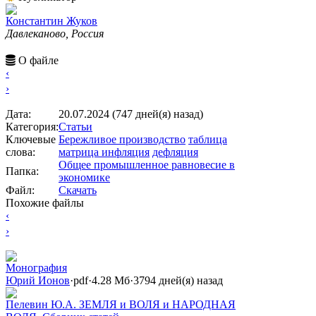
Константин Жуков
Давлеканово, Россия
О файле
‹
›
Дата:
20.07.2024 (747 дней(я) назад)
Категория:
Статьи
Ключевые
Бережливое производство
таблица
слова:
матрица
инфляция
дефляция
Общее промышленное равновесие в
Папка:
экономике
Файл:
Скачать
Похожие файлы
‹
›
Монография
Юрий Ионов
·
pdf
·
4.28 Мб
·
3794 дней(я) назад
Пелевин Ю.А. ЗЕМЛЯ и ВОЛЯ и НАРОДНАЯ