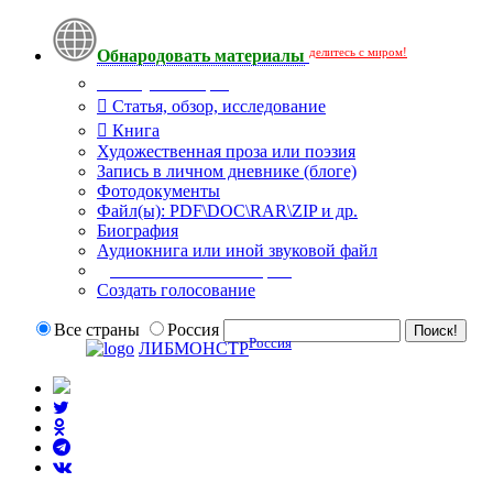
делитесь с миром!
Обнародовать материалы
Тип публикации
Статья, обзор, исследование
Книга
Художественная проза или поэзия
Запись в личном дневнике (блоге)
Фотодокументы
Файл(ы): PDF\DOC\RAR\ZIP и др.
Биография
Аудиокнига или иной звуковой файл
Дополнительные опции:
Создать голосование
Все страны
Россия
Россия
ЛИБМОНСТР