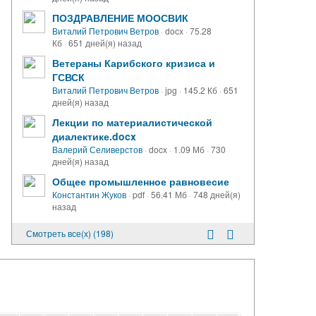
ПОЗДРАВЛЕНИЕ МООСВИК
Виталий Петрович Ветров
·
docx
·
75.28
Кб
·
651 дней(я) назад
Ветераны Карибского кризиса и
ГСВСК
Виталий Петрович Ветров
·
jpg
·
145.2 Кб
·
651
дней(я) назад
Лекции по материалистической
диалектике.docx
Валерий Селиверстов
·
docx
·
1.09 Мб
·
730
дней(я) назад
Общее промышленное равновесие
Константин Жуков
·
pdf
·
56.41 Мб
·
748 дней(я)
назад
Смотреть все(х) (198)