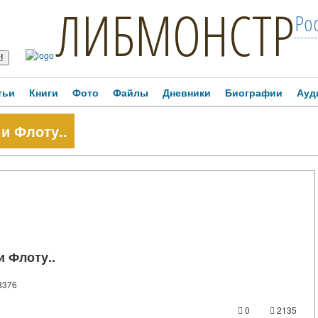
ЛИБМОНСТР
Ро
тьи
Книги
Фото
Файлы
Дневники
Биографии
Ауд
и Флоту..
и Флоту..
3376
0
2135