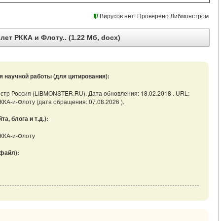
Вирусов нет! Проверено Либмонстром
ет РККА и Флоту.. (1.22 Мб, docx)
я научной работы (для цитирования):
нстр Россия (LIBMONSTER.RU). Дата обновления: 18.02.2018 . URL:
-РККА-и-Флоту (дата обращения: 07.08.2026 ).
, блога и т.д.):
-РККА-и-Флоту
файл):