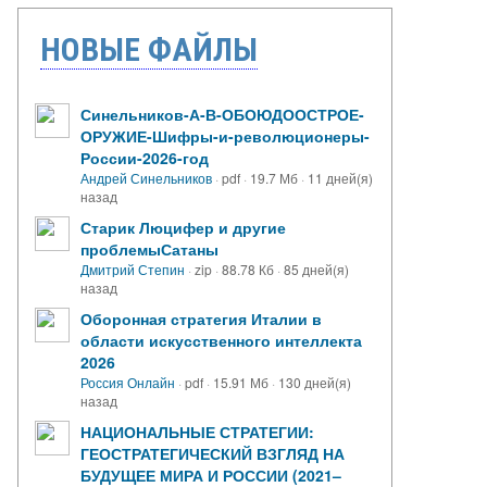
НОВЫЕ ФАЙЛЫ
Синельников-А-В-ОБОЮДООСТРОЕ-
ОРУЖИЕ-Шифры-и-революционеры-
России-2026-год
Андрей Синельников
·
pdf
·
19.7 Мб
·
11 дней(я)
назад
Старик Люцифер и другие
проблемыСатаны
Дмитрий Степин
·
zip
·
88.78 Кб
·
85 дней(я)
назад
Оборонная стратегия Италии в
области искусственного интеллекта
2026
Россия Онлайн
·
pdf
·
15.91 Мб
·
130 дней(я)
назад
НАЦИОНАЛЬНЫЕ СТРАТЕГИИ:
ГЕОСТРАТЕГИЧЕСКИЙ ВЗГЛЯД НА
БУДУЩЕЕ МИРА И РОССИИ (2021–