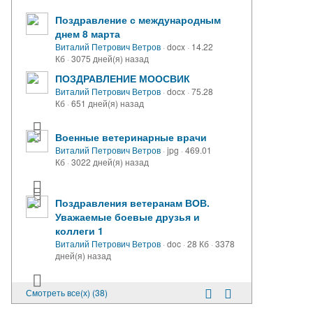
Поздравление с международным
днем 8 марта
Виталий Петрович Ветров
·
docx
·
14.22
Кб
·
3075 дней(я) назад
ПОЗДРАВЛЕНИЕ МООСВИК
Виталий Петрович Ветров
·
docx
·
75.28
Кб
·
651 дней(я) назад
Военные ветеринарные врачи
Виталий Петрович Ветров
·
jpg
·
469.01
Кб
·
3022 дней(я) назад
Поздравления ветеранам ВОВ.
Уважаемые боевые друзья и
коллеги 1
Виталий Петрович Ветров
·
doc
·
28 Кб
·
3378
дней(я) назад
Смотреть все(х) (38)