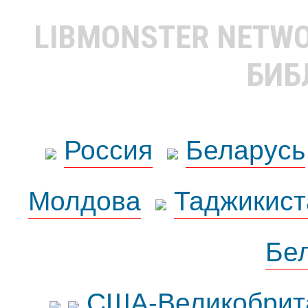
LIBMONSTER NETW
БИБ
Россия
Беларусь
Молдова
Таджикист
Бе
США-Великобрит