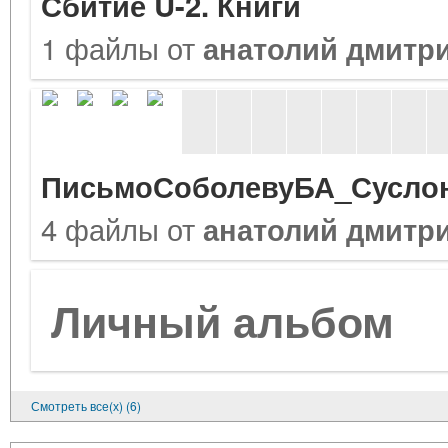
Сбитие U-2. Книги
1 файлы от
анатолий дмитр
ПисьмоСоболевуБА_Суслон
4 файлы от
анатолий дмитр
Личный альбом
Смотреть все(х) (6)