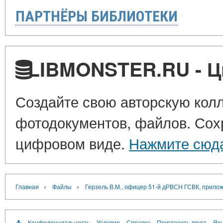
ПАРТНЁРЫ БИБЛИОТЕКИ
LIBMONSTER.RU - Ц
Создайте свою авторскую колл
фотодокументов, файлов. Сохр
цифровом виде.
Нажмите сюд
›
›
Главная
Файлы
Герзель В.М., офицер 51-й дРВСН ГСВК, прилож
Конфиденциальность
Условия
Справка
Пригласить друга
Язы