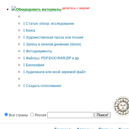
делитесь с миром!
Обнародовать материалы
Тип публикации
Статья, обзор, исследование
Книга
Художественная проза или поэзия
Запись в личном дневнике (блоге)
Фотодокументы
Файл(ы): PDF\DOC\RAR\ZIP и др.
Биография
Аудиокнига или иной звуковой файл
Дополнительные опции:
Создать голосование
Все страны
Россия