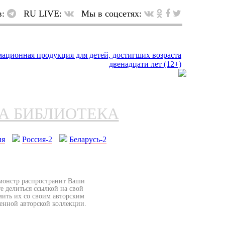
в:
RU LIVE:
Мы в соцсетях:
НА БИБЛИОТЕКА
ия
Россия-2
Беларусь-2
бмонстр распространит Ваши
е делиться ссылкой на свой
мить их со своим авторским
венной авторской коллекции.