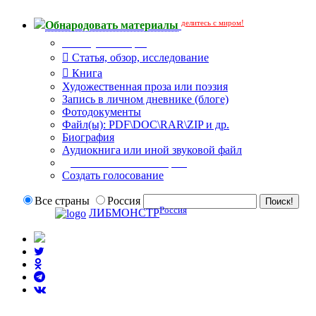
делитесь с миром!
Обнародовать материалы
Тип публикации
Статья, обзор, исследование
Книга
Художественная проза или поэзия
Запись в личном дневнике (блоге)
Фотодокументы
Файл(ы): PDF\DOC\RAR\ZIP и др.
Биография
Аудиокнига или иной звуковой файл
Дополнительные опции:
Создать голосование
Все страны
Россия
Россия
ЛИБМОНСТР