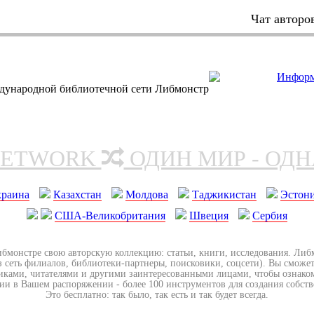
Чат авторо
дународной библиотечной сети Либмонстр
NETWORK
ОДИН МИР - ОД
краина
Казахстан
Молдова
Таджикистан
Эстон
США-Великобритания
Швеция
Сербия
ибмонстре свою авторскую коллекцию: статьи, книги, исследования. Ли
з сеть филиалов, библиотеки-партнеры, поисковики, соцсети). Вы сможет
иками, читателями и другими заинтересованными лицами, чтобы ознако
ии в Вашем распоряжении - более 100 инструментов для создания собст
Это бесплатно: так было, так есть и так будет всегда.