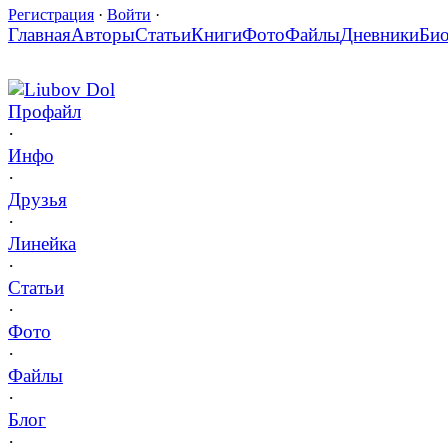
Регистрация
·
Войти
·
Главная
Авторы
Статьи
Книги
Фото
Файлы
Дневники
Би
Liubov Dol
Профайл
·
Инфо
·
Друзья
·
Линейка
·
Статьи
·
Фото
·
Файлы
·
Блог
·